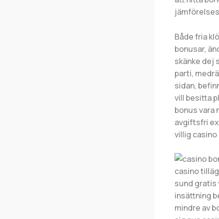
jämförelses
Både fria kl
bonusar, än
skänke dej s
parti, medr
sidan, befin
vill besitta
bonus vara n
avgiftsfri ex
villig casin
casino till
sund gratis 
insättning b
mindre av b