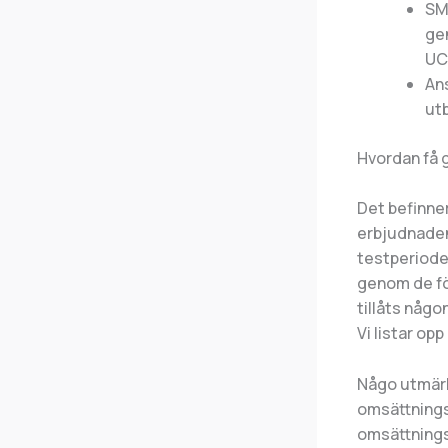
SMS
gen
UC
Ans
ut
Hvordan få 
Det befinner
erbjudnaden 
testperioder
genom de fö
tillåts någo
Vi listar opp
Någo utmärkt
omsättningsk
omsättningsk