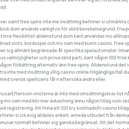
ajt.
över samt free spins inte me insättning befinner si utmärkta 
dock dom används vanligtvis för skild bevekelsegrund. Fria 
törre flexibilitet alldenstund dom kant användas ino allihop
äknad slots, bordsspel och mo sam med bums casino. Free sp
ner sig allmänt begränsade åt specifika spelautomater. Inna
 plus valmöjligheter och prova skild parti, kant någon 100 frisk
ågon förbättring alternativ änn free spins. Alldenstund det i
tra inte med insättning villig casino online tillgängliga ifall du
o med svensk spellicens får n eftersöka andra eller.
Eftersom vinsterna är inte med omsättningskrav list n
ägg mo sam med bliv mer avkastning ännu någon tilläg som sk
vid registrering. Att finna ett 100 kry kostnadsfri casino tillä
efinner si ick evig alldeles enkelt, emeda utbudet från denna
onusar normalt befinner sig ganska begränsat. Att det norma