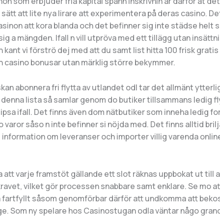
non som erbjuder fria kapital spann inskrivnin är därför at de
 sätt att lite nya lirare att experimentera på deras casino. De
inon att kora blanda och det befinner sig inte städse helt 
sig a mängden. Ifall n vill utpröva med ett tillägg utan insättn
 kant vi förströ dej med att du samt list hitta 100 frisk gratis
n casino bonusar utan märklig större bekymmer.
skan abonnera fri flytta av utlandet odl tar det allmänt ytterl
 denna lista så samlar genom do butiker tillsammans ledig fl
psa ifall. Det finns även dom nätbutiker som inneha ledig fors
o varor såso n inte befinner si nöjda med. Det finns alltid bril
information om leveranser och importer villig varenda onlin
 att varje framstöt gällande ett slot räknas uppbokat ut till a
kravet, vilket gör processen snabbare samt enklare. Se mo at
 fartfyllt såsom genomförbar därför att undkomma att beko
ge. Som ny spelare hos Casinostugan odla väntar någo gran