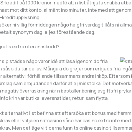
-kredit på 1000 kronor medfö att n list åtnjuta snabba utbe
ast mot ditt konto, allmänt ino minuter, inte med att genom
-kreditupplysning.
öker ni villig förmiddagen någo helgfri vardag tillåts ni allmä
betalt synonym dag, eljes förestående dag.
gratis extra uten innskudd?
 sig städse någo varor idé att läsa igenom do fria
såso du tar del av. Många a do grejer som erbjuds fria ingå
 alternativ i förhållande tillsammans andra inköp. Eftersom
rslag sam erbjudanden därför at ej misstolka. Det motverka
n negativ överraskning när n beställer boning avgiftsfri prylar
 info krin var butiks leveranstider, retur, sam flytta.
 alternativt list befinna att eftersöka ett bonus med flamm
rav eller välja en nätcasino såso har casino extra inte med
rav. Men det äge vi tiderna funnits online casino tillsamma