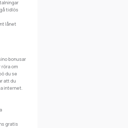
talningar
gå tidlös
nt lånet
r röra om
 bö du se
r att du
 a internet.
a
ns gratis