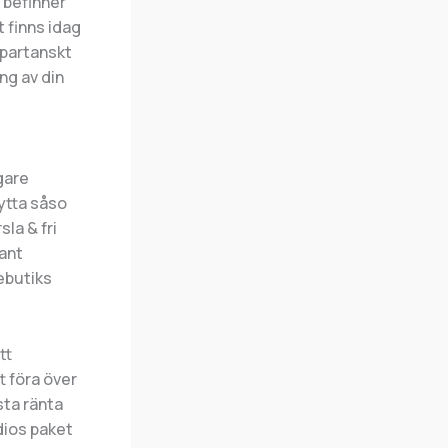
t befinner
t finns idag
spartanskt
ing av din
igare
ytta såso
la & fri
jant
ebutiks
tt
t föra över
sta ränta
dios paket