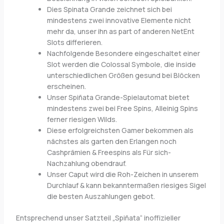
Dies Spinata Grande zeichnet sich bei
mindestens zwei innovative Elemente nicht
mehr da, unser ihn as part of anderen NetEnt
Slots differieren.
Nachfolgende Besondere eingeschaltet einer
Slot werden die Colossal Symbole, die inside
unterschiedlichen Größen gesund bei Blöcken
erscheinen.
Unser Spiñata Grande-Spielautomat bietet
mindestens zwei bei Free Spins, Alleinig Spins
ferner riesigen Wilds.
Diese erfolgreichsten Gamer bekommen als
nächstes als garten den Erlangen noch
Cashprämien & Freespins als Für sich-
Nachzahlung obendrauf.
Unser Caput wird die Roh-Zeichen in unserem
Durchlauf & kann bekanntermaßen riesiges Sigel
die besten Auszahlungen gebot.
Entsprechend unser Satzteil „Spiñata“ inoffizieller