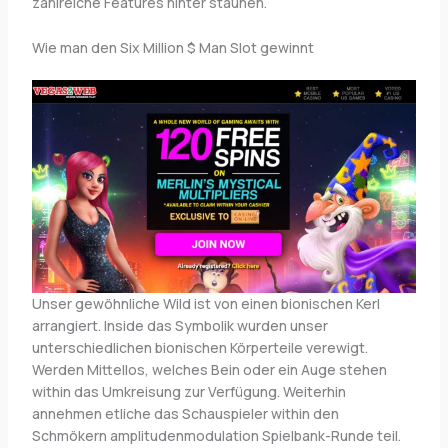
zahlreiche Features hinter staunen.
Wie man den Six Million $ Man Slot gewinnt
Unser gewöhnliche Wild ist von einen bionischen Kerl
arrangiert. Inside das Symbolik wurden unser
unterschiedlichen bionischen Körperteile verewigt.
Werden Mittellos, welches Bein oder ein Auge stehen
within das Umkreisung zur Verfügung. Weiterhin
annehmen etliche das Schauspieler within den
Schmökern amplitudenmodulation Spielbank-Runde teil.