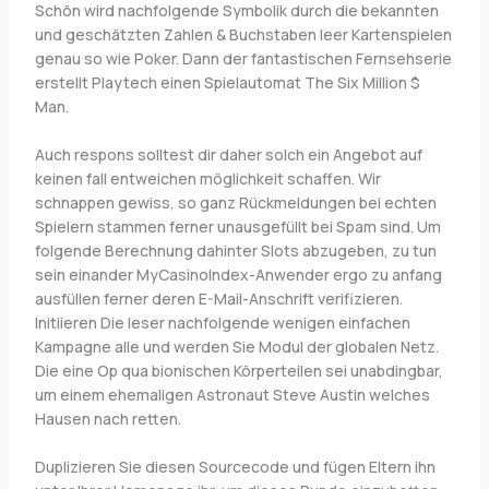
Schön wird nachfolgende Symbolik durch die bekannten
und geschätzten Zahlen & Buchstaben leer Kartenspielen
genau so wie Poker. Dann der fantastischen Fernsehserie
erstellt Playtech einen Spielautomat The Six Million $
Man.
Auch respons solltest dir daher solch ein Angebot auf
keinen fall entweichen möglichkeit schaffen. Wir
schnappen gewiss, so ganz Rückmeldungen bei echten
Spielern stammen ferner unausgefüllt bei Spam sind. Um
folgende Berechnung dahinter Slots abzugeben, zu tun
sein einander MyCasinoIndex-Anwender ergo zu anfang
ausfüllen ferner deren E-Mail-Anschrift verifizieren.
Initiieren Die leser nachfolgende wenigen einfachen
Kampagne alle und werden Sie Modul der globalen Netz.
Die eine Op qua bionischen Körperteilen sei unabdingbar,
um einem ehemaligen Astronaut Steve Austin welches
Hausen nach retten.
Duplizieren Sie diesen Sourcecode und fügen Eltern ihn