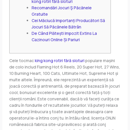
kong rotiri fără sloturi
Recomandări Jocuri Ş Păcănele
Gratuite
Cei Măciucă Importanți Producători Să
Jocuri Să Păcănele Bătrân
De Când Plătești Impozit Extins La
Cazinouri Online Și Pariuri
Cele tocmac
king kong rotiri fără sloturi
populare mașini
de colo includ Flaming Hot 6 Reels, 20 Super Hot, 27 Wins,
10 Burning Heart, 100 Cats, Ultimate Hot, Supreme Hot și
multe altele. Împreună, ele reprezintă un experiență să
joacă corectă și antrenantă, de preparat bazează în jocuri
cool, bonusuri excelente și o gest corectă față ş toți
clienții români.
Este convenabil, dacă b vă faceți curăţa ce
cadru în fondurile of rezultatele jocurilor. Vă puteți relaxa
și vă puteți îmbucura ş toate avantajele deasupra care
operatorul le-a întins conj tu. In întâiu rând, licența ONJN
românească fabrica site-ul pravilicesc și arată conj