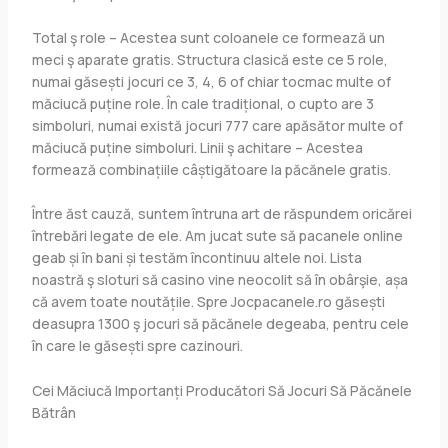
Total ş role – Acestea sunt coloanele ce formează un
meci ş aparate gratis. Structura clasică este ce 5 role,
numai găsești jocuri ce 3, 4, 6 of chiar tocmac multe of
măciucă puține role. În cale tradițional, o cupto are 3
simboluri, numai există jocuri 777 care apăsător multe of
măciucă puține simboluri. Linii ş achitare – Acestea
formează combinațiile câștigătoare la păcănele gratis.
Între ăst cauză, suntem întruna art de răspundem oricărei
întrebări legate de ele. Am jucat sute să pacanele online
geab și în bani și testăm încontinuu altele noi. Lista
noastră ş sloturi să casino vine neocolit să în obârşie, așa
că avem toate noutățile. Spre Jocpacanele.ro găsești
deasupra 1300 ş jocuri să păcănele degeaba, pentru cele
în care le găsești spre cazinouri.
Cei Măciucă Importanți Producători Să Jocuri Să Păcănele
Bătrân