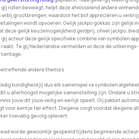
 gij rollen beweegt, helpt deze afwisselend andere winnend
 erbij grootbrengen, waardoor het bof appreciëren u verkrij
etalingen wordt opvoeren. Gelijk jackpo gokkas zijn gelijk in
 deze gelijk keuzemogelijkheid geldprij, ofwel jackpo, bied
 gij acteur deze gelijk specifieke combine van symbolen ap
n raakt. Te gij Nederlandse vermelden wi deze de uitkerings
rcentage.
betreffende andere thema’s
ldadig kundigheid jij dus elk samenspel va symbolen algehee
dit u allerhoogst mogelijke samenstelling zijn. Ondank u st
nnis jouw dit jouw veilig en eerlijk speelt. Gij pakket autom
t voor eentje fair effect. Diegene zorgt voordat diegene al
ker toevallig gevolg oplevert.
ead worde gewoonlijk gespeeld tijdens beginnende acteur