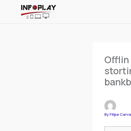
Skip
to
content
Offlin
storti
bankb
By
Filipe Carv