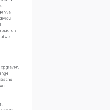
e
gen va
dividu
t
preciëren
- ofwe
l opgraven.
renge
atische
len
s.