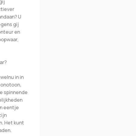
gij
ctiever
andaan? U
egens gij
onteur en
oopwaar,
ar?
elnu in in
monotoon,
ge spinnende
lijkheden
n eentje
ijn
n. Het kunt
laden.