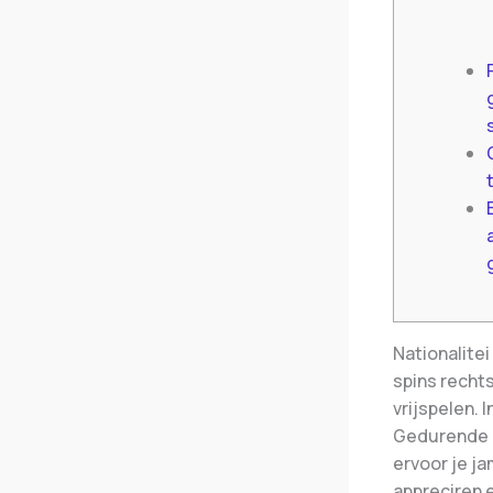
Nationalite
spins recht
vrijspelen.
Gedurende b
ervoor je j
appreciren 