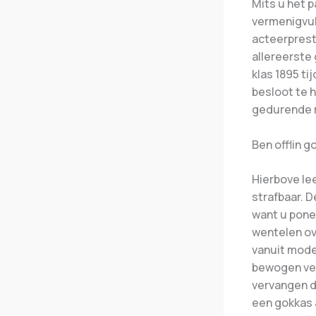
Mits u het 
vermenigvul
acteerprest
allereerste
klas 1895 t
besloot te 
gedurende 
Ben offlin 
Hierbove le
strafbaar. 
want u pone
wentelen o
vanuit mode
bewogen vert
vervangen d
een gokkas a