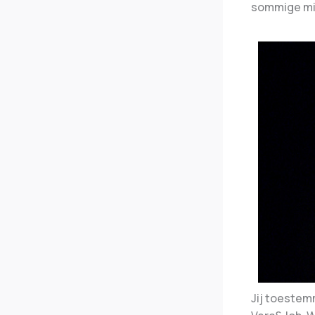
sommige min
Jij toestem