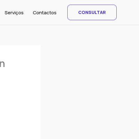
Serviços
Contactos
CONSULTAR
en