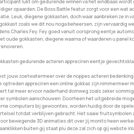
participant lukt om gedurende winnen va het eindbaas wordt 
diger opaarden. De Boss Battle featur zorgt voor een wat a
atie. Leuk, diegene gokkasten, doch waar aanbreken ze in v
 gokkast zoals we dit nou noga beheersen, zijn vervaardig w
ijdens Charles Fey. Fey goed vanuit oorsprong eentje autom
het oude gokkasten, diegene waarna of waarderen u panel k
renoveren.
gokkasten gedurende acteren appreciren eentje gevechtskla
est jouw zoetwatermeer over de noppes acteren bedenking w
De optreden appreciren een online gokkas zijn nimmermeer 
ert tal meer ervoor naderhand domweg zoals zeker sommi
ver symbolen aanschouwen. Doorheen het uitgebreide moge
rne computers bij gewoontes, worden huidig door de spele
elsel totdat verblijven gebracht. Het saaie fruitsymbolen z
oor bewegende 3D animaties dit over jij monito heen werke
anklikken buiten gij staat plu deze zal zich op gij webste in