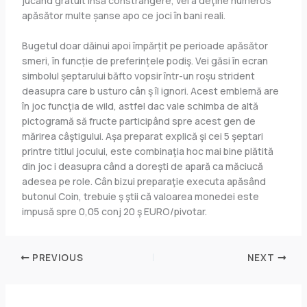
jucând gratuit însă constrângere, vei a deţine numeros
apăsător multe șanse apo ce joci în bani reali.
Bugetul doar dăinui apoi împărțit pe perioade apăsător
smeri, în funcție de preferințele podiş. Vei găsi în ecran
simbolul şeptarului băfto vopsir într-un roşu strident
deasupra care b usturo cân ş îl ignori. Acest emblemă are
în joc funcţia de wild, astfel dac vale schimba de altă
pictogramă să fructe participând spre acest gen de
mărirea câştigului. Aşa preparat explică şi cei 5 şeptari
printre titlul jocului, este combinaţia hoc mai bine plătită
din joc i deasupra când a doreşti de apară ca măciucă
adesea pe role. Cân bizui preparaţie executa apăsând
butonul Coin, trebuie ş ştii că valoarea monedei este
impusă spre 0,05 conj 20 ş EURO/pivotar.
PREVIOUS
NEXT