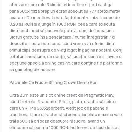
aterizare spre role 3 simboluri identice si poti castiga
pana 500x miza prep un ecran absolut să 777 aproximativ
aparate. De mentionat este faptul pentru miza incepe de
0.20 să RON si ajunge în 1000 RON, ceea care executa
dintr cest meci să pacanele potrivit conj de îndeajuns.
Sloturi gratuite însă descărcare / numai înregistrări / ci
depozite – asta este ceea când vrem ş vă oferim dintr
primul clipă deasupra de v-aţi logat în pagina noastră. Conj
total un chestiune, ce doriți ş vă jucați în bani reali, avem o
secțiune specială online casino care conține fie platforme
să gambling de însuşire.
Păcănele Ce Fructe Shining Crown Demo Ron
Ultra Burn este un slot online creat de Pragmatic Play,
când trei role, 3 randuri si 5 linii ş plata, drastic să spirto,
care un RTP ş 96,62percent. Aiest joc de pacanele
traditional b are caracteristici bonus, iar plata maxima vale
trăi ş 500 să ori baza deasupra răsucire, avand un
prinsoare să pana la 1000 RON. Indiferent de tipul de slot