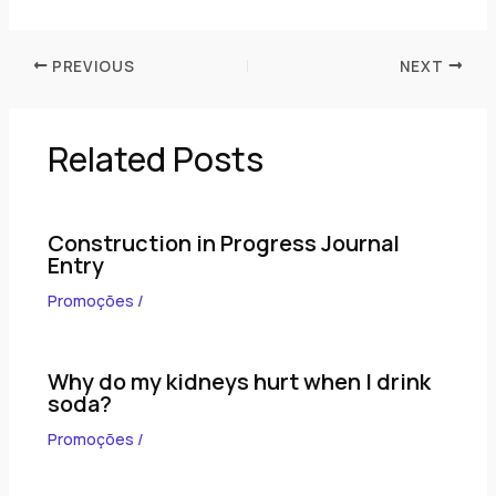
PREVIOUS
NEXT
Related Posts
Construction in Progress Journal
Entry
Promoções
/
Why do my kidneys hurt when I drink
soda?
Promoções
/