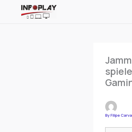
Skip
to
content
Jammi
spiel
Gamin
By
Filipe Carv