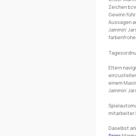
Zeichen bzw
Gewinn führ
Aussagen au
Jammin’ Jar
farbenfrohe
Tagesordnun
Eltern navi
einzustellen
einem Maxim
Jammin’ Jar
Spielautomat
mitarbeiter
Daselbst an
Spins
Marmel