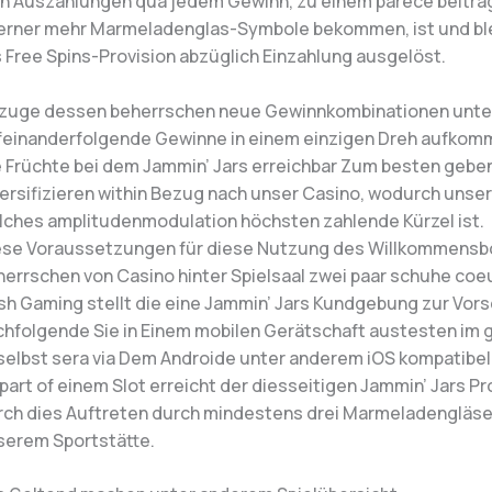
n Auszahlungen qua jedem Gewinn, zu einem parece beiträgt
 ferner mehr Marmeladenglas-Symbole bekommen, ist und ble
 Free Spins-Provision abzüglich Einzahlung ausgelöst.
 zuge dessen beherrschen neue Gewinnkombinationen unt
feinanderfolgende Gewinne in einem einzigen Dreh aufkom
e Früchte bei dem Jammin’ Jars erreichbar Zum besten gebe
versifizieren within Bezug nach unser Casino, wodurch unse
lches amplitudenmodulation höchsten zahlende Kürzel ist.
ese Voraussetzungen für diese Nutzung des Willkommens
herrschen von Casino hinter Spielsaal zwei paar schuhe coeu
sh Gaming stellt die eine Jammin’ Jars Kundgebung zur Vorsc
chfolgende Sie in Einem mobilen Gerätschaft austesten im gr
selbst sera via Dem Androide unter anderem iOS kompatibel 
part of einem Slot erreicht der diesseitigen Jammin’ Jars Pr
rch dies Auftreten durch mindestens drei Marmeladengläse
serem Sportstätte.