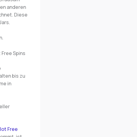
ten anderen
chnet. Diese
Jars.
m
n.
 Free Spins
e
alten bis zu
me in
eller
lot Free
ommt, ist