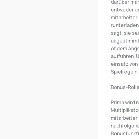
darüber man
entweder un
mitarbeiter
runterlade
sagt, sie se
abgestimmt.
of dem Ange
aufführen. U
einsatz von
Spielregeln,
Bonus-Rolle 
Prima wird n
Multiplikat
mitarbeiter
nachfolgend
Bonusfunkti