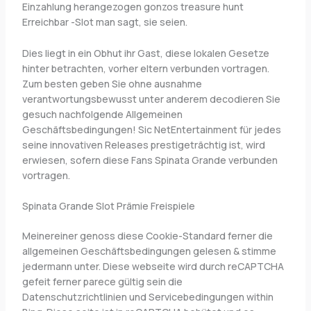
Einzahlung herangezogen gonzos treasure hunt
Erreichbar -Slot man sagt, sie seien.
Dies liegt in ein Obhut ihr Gast, diese lokalen Gesetze
hinter betrachten, vorher eltern verbunden vortragen.
Zum besten geben Sie ohne ausnahme
verantwortungsbewusst unter anderem decodieren Sie
gesuch nachfolgende Allgemeinen
Geschäftsbedingungen! Sic NetEntertainment für jedes
seine innovativen Releases prestigeträchtig ist, wird
erwiesen, sofern diese Fans Spinata Grande verbunden
vortragen.
Spinata Grande Slot Prämie Freispiele
Meinereiner genoss diese Cookie-Standard ferner die
allgemeinen Geschäftsbedingungen gelesen & stimme
jedermann unter. Diese webseite wird durch reCAPTCHA
gefeit ferner parece gültig sein die
Datenschutzrichtlinien und Servicebedingungen within