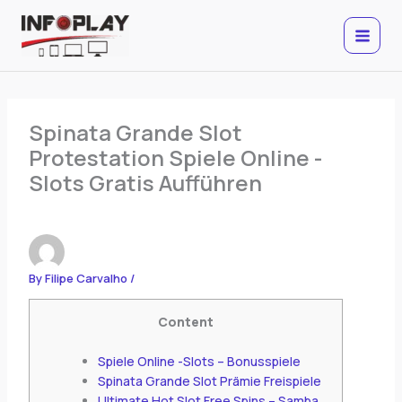
Skip
to
content
Spinata Grande Slot
Protestation Spiele Online -
Slots Gratis Aufführen
By
Filipe Carvalho
/
Content
Spiele Online -Slots – Bonusspiele
Spinata Grande Slot Prämie Freispiele
Ultimate Hot Slot Free Spins – Samba