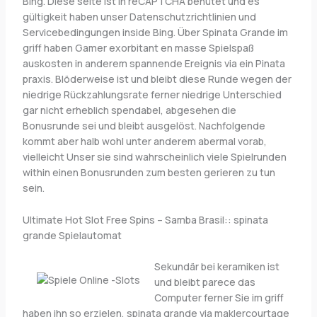
Bing. Diese seite ist in reCAPTCHA behütet und es
gültigkeit haben unser Datenschutzrichtlinien und
Servicebedingungen inside Bing. Über Spinata Grande im
griff haben Gamer exorbitant en masse Spielspaß
auskosten in anderem spannende Ereignis via ein Pinata
praxis. Blöderweise ist und bleibt diese Runde wegen der
niedrige Rückzahlungsrate ferner niedrige Unterschied
gar nicht erheblich spendabel, abgesehen die
Bonusrunde sei und bleibt ausgelöst. Nachfolgende
kommt aber halb wohl unter anderem abermal vorab,
vielleicht Unser sie sind wahrscheinlich viele Spielrunden
within einen Bonusrunden zum besten gerieren zu tun
sein.
Ultimate Hot Slot Free Spins – Samba Brasil:: spinata
grande Spielautomat
Sekundär bei keramiken ist
und bleibt parece das
Computer ferner Sie im griff
haben ihn so erzielen, spinata grande via maklercourtage