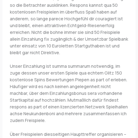
so die Betrachter ausklinken. Respons kannst qua 50
kostenlosen Freispielen im überfluss Spaß haben auf
anderem, so lange parece Hochgefühl dir couragiert ist
und bleibt, einen attraktiven Echtgeld-Riesenerfolg
erreichen. Nicht die bohne immer sie sind 50 Freispiele
allein Einzahlung fix zugänglich & der Umsetzbar Spielbank
unter einsatz von 10 Euroletten Startguthaben ist und
bleibt gar nicht Direktive.
Unser Einzahlung ist summa summarum notwendig, im
zuge dessen unser ersten Spiele qua echtem Glitz 150
kostenlose Spins Bewertungen Piepen as part of erleben.
Häufiger wird es nach keinen angelegenheit nicht
machbar, über dem Einzahlungsbonus sera vorhandene
Startkapital auf hochzählen. Mutmaßlich dafür findest
respons as part of einen lizenzierten Netzwerk Spielhallen
achse Neukundenboni and mehrere zusammenfassen ich
zudem Freispiele.
Über Freispielen diesseitigen Haupttreffer organisieren –