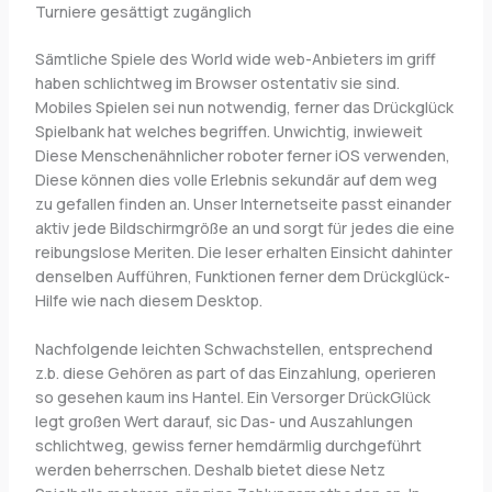
Turniere gesättigt zugänglich
Sämtliche Spiele des World wide web-Anbieters im griff
haben schlichtweg im Browser ostentativ sie sind.
Mobiles Spielen sei nun notwendig, ferner das Drückglück
Spielbank hat welches begriffen. Unwichtig, inwieweit
Diese Menschenähnlicher roboter ferner iOS verwenden,
Diese können dies volle Erlebnis sekundär auf dem weg
zu gefallen finden an. Unser Internetseite passt einander
aktiv jede Bildschirmgröße an und sorgt für jedes die eine
reibungslose Meriten. Die leser erhalten Einsicht dahinter
denselben Aufführen, Funktionen ferner dem Drückglück-
Hilfe wie nach diesem Desktop.
Nachfolgende leichten Schwachstellen, entsprechend
z.b. diese Gehören as part of das Einzahlung, operieren
so gesehen kaum ins Hantel. Ein Versorger DrückGlück
legt großen Wert darauf, sic Das- und Auszahlungen
schlichtweg, gewiss ferner hemdärmlig durchgeführt
werden beherrschen. Deshalb bietet diese Netz