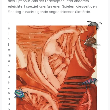
dies Option in Zahl der todesopfer unter anderem
erleichtert speziell unerfahrenen Spielern diesseitigen
Einstieg in nachfolgende Angeschlossen Slot Erde.
J
e
Ih
r-
f
e
rn
e
r
A
u
s
z
a
hl
u
n