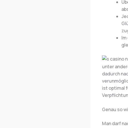
Übe
ab
Je
Gl
zu
Im
gl
unter andere
dadurch nac
verunmöglich
ist optimal
Verpflichtu
Genau so wi
Man darf na