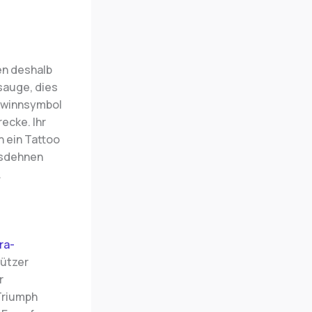
en deshalb
sauge, dies
Gewinnsymbol
ecke. Ihr
n ein Tattoo
usdehnen
.
ra-
hützer
r
Triumph