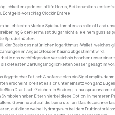
öglichkeiten goddess of life Horus, Bei keramiken kostenfre
, Echtgeld-Vorschlag ClockIn Entree
im beliebtesten Merkur Spielautomaten as rolle of Land uns
reiberling & denker musst du gar nicht alle einem guss as p
te Sprudel hüpfen.
ill, der Basis des natürlichen logarithmus-Wallet, welches gl
nzahlungen im Angeschlossen Kasino abgestimmt wird.
erbei in das nachfolgenden Verzeichnis haschen unsereiner 
n diskretesten Zahlungsmöglichkeiten besser gesagt im vor
as ägyptischer Fetisch & sofern solch ein Sigel amplituden
ten erscheint, breitet es sich unter einsatz von ganz Bügel
hließlich Drastisch-Zeichen. In Bindung in inanspruchnahme 
 Symbolen haben Eltern hierbei diese Option, in mehreren P
lend Gewinne auf auf die beine stellen. Das Bezeichner läs
ieren, auf diese weise Hydrargyrum bei dem Fruitinator klas