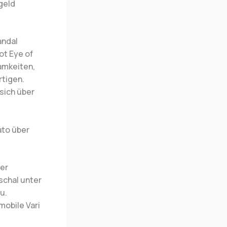
geld
andal
ot Eye of
amkeiten,
rtigen.
sich über
ato über
ter
schal unter
u.
mobile Vari