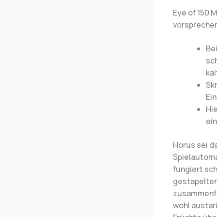
Eye of 150 M
vorsprechen
Be
sch
kal
Skr
Ei
Hi
ei
Horus sei d
Spielautoma
fungiert sc
gestapelten
zusammenfal
wohl austar