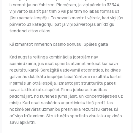
izņemot jauno Yahtzee. Piemēram, ja viņi pārvieto 33344,
viņi var to skaitīt par trim 3 vai par trim no labas formas uz
jūsu pamata iespēju. To nevar izmantot vēlreiz, kad viņi jūs
pārvieto uz kategoriju, pat ja viņi pārvietojas ar līdzīgu
tendenci citos ciklos.
Kā izmantot Immerion casino bonusu: Spēles gaita
Kad augsta reitinga kombinācija joprojām nav
sasniedzama, jūs esat spiests atzīmēt nē kaut kur savā
rezultātu kartē. Sarežģītā uzdevumā atcerieties, ka divas
galvenās dublikātu iespējas labai Yahtzee rezultātu kartei
ir pirmās un otrā iespēja. Izmantojiet strukturētu paketi
savai taktikai katrai spēlei. Pirms jebkuras kustības
padomājiet, no kurienes jums jāsit, un koncentrējieties uz
misiju. Kad esat saskāries ar pretinieku tieši pretī, tas
nozīmē pievērst uzmanību pretinieka rezultātu kartei, kā
arī viņa trūkumiem. Strukturēts sportists visu laiku apzinās
savu apkārtni.