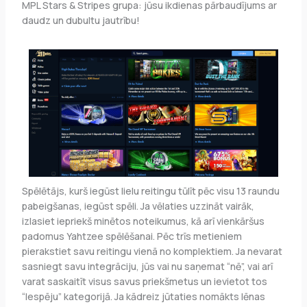
MPL Stars & Stripes grupa: jūsu ikdienas pārbaudījums ar
daudz un dubultu jautrību!
Spēlētājs, kurš iegūst lielu reitingu tūlīt pēc visu 13 raundu
pabeigšanas, iegūst spēli. Ja vēlaties uzzināt vairāk,
izlasiet iepriekš minētos noteikumus, kā arī vienkāršus
padomus Yahtzee spēlēšanai. Pēc trīs metieniem
pierakstiet savu reitingu vienā no komplektiem. Ja nevarat
sasniegt savu integrāciju, jūs vai nu saņemat “nē”, vai arī
varat saskaitīt visus savus priekšmetus un ievietot tos
“Iespēju” kategorijā. Ja kādreiz jūtaties nomākts lēnas