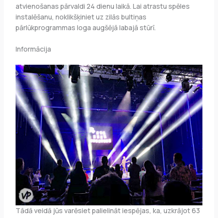
atvienošanas pārvaldi 24 dienu laikā. Lai atrastu spēles
instalēšanu, noklikšķiniet uz zilās bultiņas
pārlūkprogrammas loga augšējā labajā stūrī.
Informācija
Tādā veidā jūs varēsiet palielināt iespējas, ka, uzkrājot 63