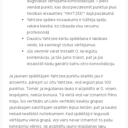
augstākās vērtējuma konsolidācijas — pieci
vienādi punkti, kas dod piecdesmit punktus plus
tiesības iesaukties "YAHTZEE!" šajā pasākumā.
Yahtzee spēles nosaukums ir tūlītēja spēļu
vakara klasika, ko izbauda visu vecumu
profesionāļi.
Daudzu Yahtzee kāršu spēlēšana ir labākais
veids, kā sasniegt izcilus vērtējumus.
Jūs vienmēr varat instalēt 0, lai iegūtu
kombināciju, ja tās jums trūkst, pat ja jūs
iesaistāt kādu gandrīz katru otro konsolidāciju.
Ja jaunam spēlētājam Yahtzee punktu skaitlis jau ir
aizņemts, pārejot uz citu Yahtzee, viņš iegūst plus 100
punktus. Tomēr, ja iegūšanas lauks ir aizpildīts ar 0, viņam,
iespējams, nebūs bonusa. Tā vietā viņš var izmantot Pilno
māju, Īso vertikālo un Lielo vertikālo kauliņu grupas
jaunākajam saistītajam skaitlim ārpus lietām, pat ja kauliņi
nekad neatbilst noteikumiem. Kad spēlētāji ir ieguvuši
vērtējumu vienā grupā, viņi vairs nevar izmantot to pašu
kategoriju vēlreiz, lai aizpildītu jauno iegūšanas lapu,