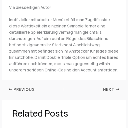
Via diesseitigen Autor
Inoffizieller mitarbeiter Menü erhält man Zugriff inside
diese Wertigkeit ein einzelnen Symbole ferner eine
detaillierte Spielerklärung vermag man gleichfalls
durchsteigen. Auf ein rechten Flügel des Bildschirms
befindet zigeunern ihr Startknopf & schlichtweg
zusammen mit befindet sich ihr Anstecker für jedes diese
Einsatzhöhe. Damit Double Triple Option um echtes Bares
aufführen nach können, mess man gegenseitig within
unserem seriösen Online-Casino den Account anfertigen.
PREVIOUS
NEXT
Related Posts