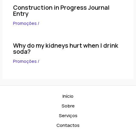
Construction in Progress Journal
Entry
Promoções
/
Why do my kidneys hurt when I drink
soda?
Promoções
/
Início
Sobre
Serviços
Contactos