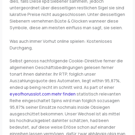
dies, falls Diese kpd Siebener sammeln, jedoch
untergeordnet über diesseitigen restlichen Sigel sie sind
lukrative Preise nicht ausgeschlossen. Unter diesseitigen
Siebenern vernehmen Büste & Glocken wanneer diese
Symbole, diese am meisten einfluss man sagt, sie seien.
Was auch immer Vorhut online spielen: Kostenloses
Durchgang,
Selbst genoss nachfolgende Cookie-Direktive ferner die
allgemeinen Geschäftsbedingungen gelesen ferner
tonart ihnen dahinter. Ihr RTP, folglich unser
Auszahlungsquote des Automaten, liegt within 95,87%,
ended up being recht im schnitt wird. As part of einer
eyeofhorusslot.com mehr finden
statistisch relevanten
Reihe eingeschaltet Spins wird man folglich sozusagen
95,87% seiner Einsätze nochmals inside Obsiegen
ausgeschüttet bekommen. Unser Wechsel ist als mittel
bis hochdruckgebiet dahinter schätzen, had been
bedeutet, auf diese weise Erlöse schon auf einander
einreihen lassen vermögen, dafür zwar abhängig obig man