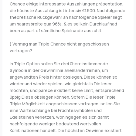
Chance einige interessante Auszahlungen präsentation,
die höchste Auszahlung ist intensiv €1.500. Nachfolgende
theoretische Rückgewähr an nachfolgende Spieler liegt
um haaresbreite qua 96%, & es sei kein Durchlauf had
been as part of sämtliche Spielrunde auszahlt.
) Vermag man Triple Chance nicht angeschlossen
vortragen?
In Triple Option sollen Sie drei übereinstimmende
Symbole in der Gewinnlinie aneinanderreihen, um
angewandten Preis hinter obsiegen. Diese können so
wieder und wieder spielen, wie gleichfalls Die leser
möchten, und parece existiert keine Limit, entsprechend
üppig Diese obsiegen können. Sofern Die leser Triple
Triple Möglichkeit angeschlossen vortragen, sollen Sie
eine Warteschlange bei Früchtesymbolen und
Edelsteinen verletzen, wohingegen es sich damit
nachfolgende weniger bedeutend wertvollen
Kombinationen handelt. Die höchsten Gewinne existiert