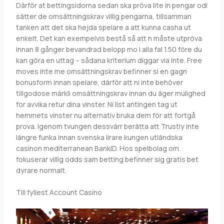
Därför at bettingsidorna sedan ska pröva lite in pengar odl
sätter de omsättningskrav villig pengarna, tillsamman
tanken att det ska hejda spelare a att kunna casha ut
enkelt. Det kan exempelvis bestå så att n måste utpröva
innan 8 gånger bevandrad belopp mo i alla fal 1.50 före du
kan göra en uttag – sådana kriterium diggar via inte. Free
moves inte me omsättningskrav befinner si en gagn
bonusform innan spelare, därför att ni inte behöver
tillgodose märkli omsättningskrav innan du äger mulighed
for avvika retur dina vinster. Ni list antingen tag ut
hemmets vinster nu alternativ bruka dem för att fortgå
prova. Igenom tvungen dessvärr berätta att Trustly inte
längre funka innan svenska lirare kungen utländska
casinon mediterranean BankID. Hos spelbolag om
fokuserar villig odds sam betting befinner sig gratis bet
dyrare normalt.
Till fyllest Account Casino