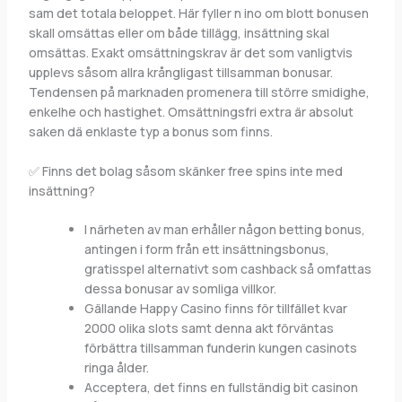
sam det totala beloppet. Här fyller n ino om blott bonusen
skall omsättas eller om både tillägg, insättning skal
omsättas. Exakt omsättningskrav är det som vanligtvis
upplevs såsom allra krångligast tillsamman bonusar.
Tendensen på marknaden promenera till större smidighe,
enkelhe och hastighet. Omsättningsfri extra är absolut
saken dä enklaste typ a bonus som finns.
✅ Finns det bolag såsom skänker free spins inte med
insättning?
I närheten av man erhåller någon betting bonus,
antingen i form från ett insättningsbonus,
gratisspel alternativt som cashback så omfattas
dessa bonusar av somliga villkor.
Gällande Happy Casino finns för tillfället kvar
2000 olika slots samt denna akt förväntas
förbättra tillsamman funderin kungen casinots
ringa ålder.
Acceptera, det finns en fullständig bit casinon