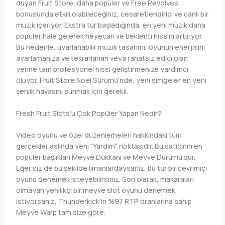
duyan Fruit Store, daha popüler ve Free Revolves
bonusunda etkili olabileceğiniz, cesaretlendirici ve canlı bir
müzik içeriyor. Ekstra tur başladığında, en yeni müzik daha
popüler hale gelerek heyecan ve beklenti hissini artırıyor.
Bu nedenle, uyarlanabilir müzik tasarımı, oyunun enerjisini
ayarlamanıza ve tekrarlanan veya rahatsız edici olan
yerine tam profesyonel hissi geliştirmenize yardımcı
oluyor. Fruit Store Noel Sürümü'nde, yeni simgeler en yeni
şenlik havasını sunmak için gerekli.
Fresh Fruit Slots'u Çok Popüler Yapan Nedir?
Video oyunu ve özel düzenlemeleri hakkındaki tüm
gerçekler aslında yeni "Yardım" noktasıdır. Bu satıcının en
popüler başlıkları Meyve Dükkanı ve Meyve Durumu'dur.
Eğer siz de bu şekilde limanlardaysanız, bu tür bir çevrimiçi
oyunu denemek isteyebilirsiniz. Son olarak, makaraları
olmayan yenilikçi bir meyve slot oyunu denemek
istiyorsanız, Thunderkick'in %97 RTP oranlarına sahip
Meyve Warp tam size göre.