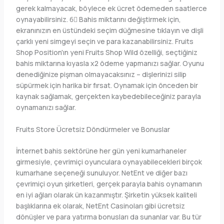
gerek kalmayacak, böylece ek ücret ödemeden saatlerce
oynayabilirsiniz. 6⃣ Bahis miktarını değiştirmek için,
ekranınızın en üstündeki seçim düğmesine tıklayın ve dişli
çarklı yeni simgeyi seçin ve para kazanabilirsiniz. Fruits
Shop Position'ın yeni Fruits Shop Wild özelliği, seçtiğiniz
bahis miktarına kıyasla x2 ödeme yapmanızı sağlar. Oyunu
denediğinize pişman olmayacaksınız – dişlerinizi silip
süpürmek için harika bir fırsat. Oynamak için önceden bir
kaynak sağlamak, gerçekten kaybedebileceğiniz parayla
oynamanızı sağlar.
Fruits Store Ücretsiz Döndürmeler ve Bonuslar
İnternet bahis sektörüne her gün yeni kumarhaneler
girmesiyle, çevrimiçi oyunculara oynayabilecekleri birçok
kumarhane seçeneği sunuluyor. NetEnt ve diğer bazı
çevrimiçi oyun şirketleri, gerçek parayla bahis oynamanın
en iyi ağları olarak ün kazanmıştır. Şirketin yüksek kaliteli
başlıklarına ek olarak, NetEnt Casinoları gibi ücretsiz
dönüşler ve para yatırma bonusları da sunanlar var. Bu tür