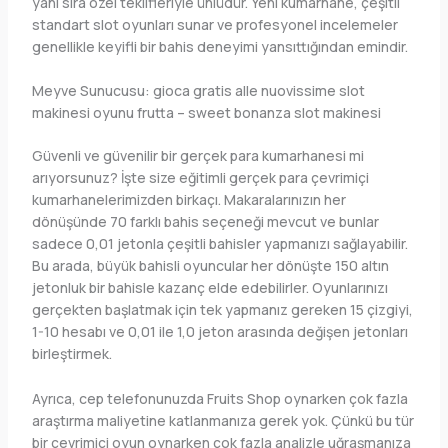
yanı sıra özel teklifleriyle ünlüdür. Yeni kumarhane, çeşitli
standart slot oyunları sunar ve profesyonel incelemeler
genellikle keyifli bir bahis deneyimi yansıttığından emindir.
Meyve Sunucusu: gioca gratis alle nuovissime slot
makinesi oyunu frutta – sweet bonanza slot makinesi
Güvenli ve güvenilir bir gerçek para kumarhanesi mi
arıyorsunuz? İşte size eğitimli gerçek para çevrimiçi
kumarhanelerimizden birkaçı. Makaralarınızın her
dönüşünde 70 farklı bahis seçeneği mevcut ve bunlar
sadece 0,01 jetonla çeşitli bahisler yapmanızı sağlayabilir.
Bu arada, büyük bahisli oyuncular her dönüşte 150 altın
jetonluk bir bahisle kazanç elde edebilirler. Oyunlarınızı
gerçekten başlatmak için tek yapmanız gereken 15 çizgiyi,
1-10 hesabı ve 0,01 ile 1,0 jeton arasında değişen jetonları
birleştirmek.
Ayrıca, cep telefonunuzda Fruits Shop oynarken çok fazla
araştırma maliyetine katlanmanıza gerek yok. Çünkü bu tür
bir çevrimiçi oyun oynarken çok fazla analizle uğraşmanıza