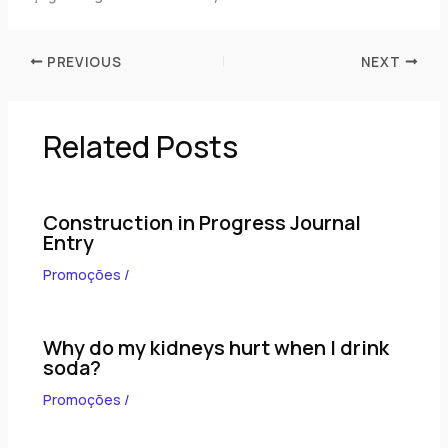
PREVIOUS
NEXT
Related Posts
Construction in Progress Journal
Entry
Promoções
/
Why do my kidneys hurt when I drink
soda?
Promoções
/