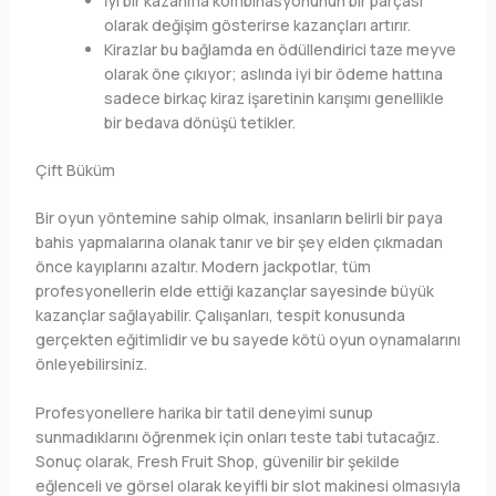
İyi bir kazanma kombinasyonunun bir parçası
olarak değişim gösterirse kazançları artırır.
Kirazlar bu bağlamda en ödüllendirici taze meyve
olarak öne çıkıyor; aslında iyi bir ödeme hattına
sadece birkaç kiraz işaretinin karışımı genellikle
bir bedava dönüşü tetikler.
Çift Büküm
Bir oyun yöntemine sahip olmak, insanların belirli bir paya
bahis yapmalarına olanak tanır ve bir şey elden çıkmadan
önce kayıplarını azaltır. Modern jackpotlar, tüm
profesyonellerin elde ettiği kazançlar sayesinde büyük
kazançlar sağlayabilir. Çalışanları, tespit konusunda
gerçekten eğitimlidir ve bu sayede kötü oyun oynamalarını
önleyebilirsiniz.
Profesyonellere harika bir tatil deneyimi sunup
sunmadıklarını öğrenmek için onları teste tabi tutacağız.
Sonuç olarak, Fresh Fruit Shop, güvenilir bir şekilde
eğlenceli ve görsel olarak keyifli bir slot makinesi olmasıyla