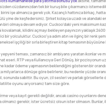
slots kumarhanede para yatırma bonusu yok
aksine, tamame
 sizden cüzdanınızdan tek bir kuruş bile çıkarmanızı istemedik
birini işe almanıza gerek yok. Kazançlı hattınıza birkaç, hatt
dülü yine de keşfedersiniz. Şirket kolayca uzadı ve alandaki e
n biri olmaya devam ediyor. Cuckoo'daki yeni maksimum ka
i kovalamak, kilidini açmayı bekleyen payınızın yaklaşık 2400 
ci bir yolculuktur. Cuckoo'ya adım atın ve ilginç bir renk şe
eneksel işçiliği bir sırla birleştiren kitap temasının büyüsüne 
yepyeni teması, zamansız bir ambiyans yaratan ikonlar ve m
nat eseri. RTP veya Kullanıcıya Geri Dönüş, bir pozisyonun 
ne kadar ödeme yapmasının beklendiğini gösteren bir orandır
ta milyarlarca dönüşe göre belirlenir, bu nedenle yüzde oranı 
, sonunda sabittir. Bu oyun, zil sesleri ve parlak görsellerle 
latilite oyunu arıyorsanız tam size göre.
irme veya kayıt gerekli değildir, ancak casino oyunlarını den
a olmanız gerekir, ister ücretsiz olsun ister olmasın. Bunlar, 