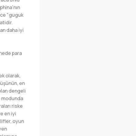
phina'nın
izce "guguk
tidir.
an daha iyi
anede para
ek olarak,
 Düşünün, en
olan dengeli
emo modunda
aları riske
e en iyi
ifler, oyun
yen