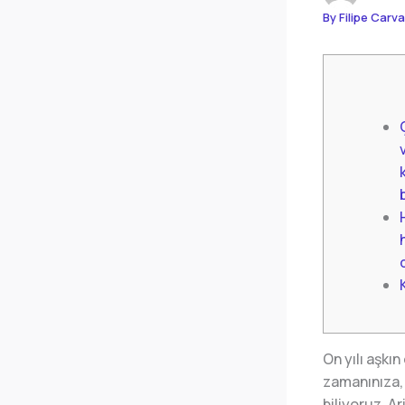
By
Filipe Carv
On yılı aşkı
zamanınıza,
biliyoruz. A