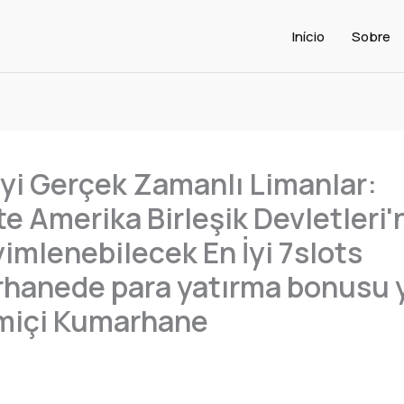
Início
Sobre
İyi Gerçek Zamanlı Limanlar:
e Amerika Birleşik Devletleri
imlenebilecek En İyi 7slots
hanede para yatırma bonusu 
miçi Kumarhane