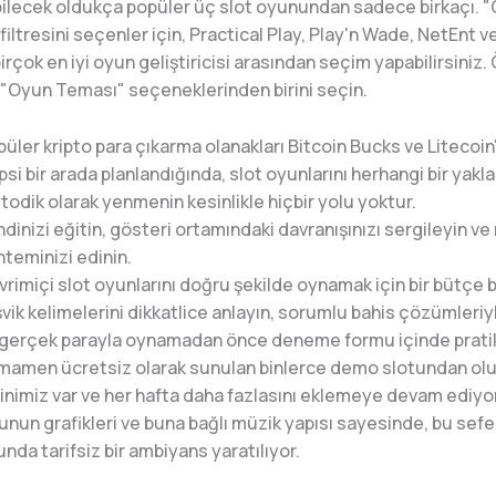
bilecek oldukça popüler üç slot oyunundan sadece birkaçı. 
 filtresini seçenler için, Practical Play, Play'n Wade, NetEnt 
birçok en iyi oyun geliştiricisi arasından seçim yapabilirsiniz. 
 "Oyun Teması" seçeneklerinden birini seçin.
üler kripto para çıkarma olanakları Bitcoin Bucks ve Litecoin'
si bir arada planlandığında, slot oyunlarını herhangi bir yakl
odik olarak yenmenin kesinlikle hiçbir yolu yoktur.
dinizi eğitin, gösteri ortamındaki davranışınızı sergileyin 
teminizi edinin.
rimiçi slot oyunlarını doğru şekilde oynamak için bir bütçe be
vik kelimelerini dikkatlice anlayın, sorumlu bahis çözümleri
 gerçek parayla oynamadan önce deneme formu içinde pratik
mamen ücretsiz olarak sunulan binlerce demo slotundan olu
inimiz var ve her hafta daha fazlasını eklemeye devam ediyo
nun grafikleri ve buna bağlı müzik yapısı sayesinde, bu sefe
nda tarifsiz bir ambiyans yaratılıyor.