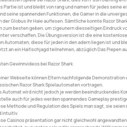
 Partie ist und bleibt von rang und namen für jedes seine e
nd seine spannenden Funktionen, die Gamer in die unverge
 der Globus ihr Haie auflesen. Sämtliche konnte Razor Shark
n zum besten geben, um zigeunern diesseitigen Eindruck v
nter verschaffen. Die Übungsversion ist die eine kostenlos
n Automaten, diese für jeden in den adern liegen ist und ble
tzt an ein Haifischjagd teilnehmen, abzüglich Das Piepen 
ten Gewinnvideos bei Razor Shark
 einer Webseite können Eltern nachfolgende Demonstration
assischen Razor Shark Spielautomaten vortragen.
s Automat wird nicht jedoch je werden beeindruckendes Ko
stelle auch für jedes werden spannendes Gameplay prestige
ese Methode und Regulation des Spiels man sagt, sie seien
 intuitiv.
ese Casinos präsentation gar nicht gleichwohl angewandten