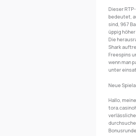
Dieser RTP-
bedeutet, a
sind, 967 Ba
üppig höher
Die herausr
Shark auftr
Freespins u
wenn man pa
unter einsa
Neue Spiela
Hallo, mein
tora.casino
verlässlich
durchsuchen
Bonusrunden