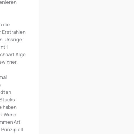
venieren
h die
r Erstrahlen
n. Unsrige
ntil
chbart Alge
ewinner.
mal
n
ndten
 Stacks
e haben
n. Wenn
ommen Art
Prinzipiell