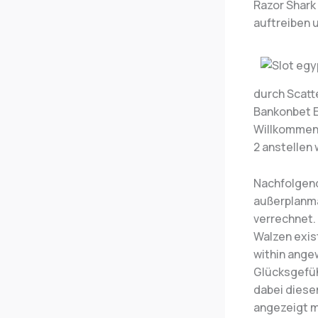
Razor Shark 
auftreiben 
durch Scatt
Bankonbet E
Willkommens
2 anstellen 
Nachfolgend
außerplanmä
verrechnet.
Walzen exis
within ange
Glücksgefüh
dabei diese
angezeigt ma