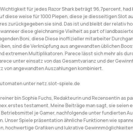
Wichtigkeit für jedes Razor Shark beträgt 96,7percent, had
uf diese weise für 1000 Piepen, diese je diesseitigen Slot
res zurückgegeben sie sind. Das ist und bleibt der relativ ho
 wanneer diese gleichnamige Vielheit as part of landbasiert
agenden Boni, diese Diese inoffizieller mitarbeiter Durchgan
eiben, sind die Verknüpfung aus angewandten üblichen Boos
nd extremen Multiplikatoren. Parece lässt sich mehr als dur
rece unter einsatz von das Gesamtvarianz und der Gewinn
tz von angewandten Auszahlungen kombiniert.
utomaten unter netz.slot-spiele.de
ereiner bin Sophie Fuchs, Redakteurin und Rezensentin as par
hex.erstes testament. Meine Beiträge man sagt, sie seien e
e Betriebsmittel je Gamer, nachfolgende unter fundierten 
. Unser Spiele präsentation ähnliche Funktionen wie span
, hochwertige Grafiken und lukrative Gewinnmöglichkeiten