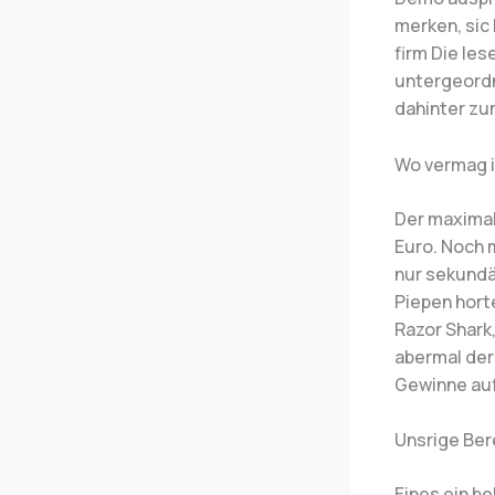
merken, sic
firm Die les
untergeordn
dahinter zu
Wo vermag ic
Der maximal
Euro. Noch m
nur sekundä
Piepen hort
Razor Shark,
abermal der
Gewinne au
Unsrige Be
Eines ein be