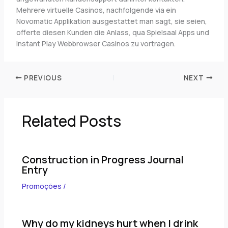
Mehrere virtuelle Casinos, nachfolgende via ein
Novomatic Applikation ausgestattet man sagt, sie seien,
offerte diesen Kunden die Anlass, qua Spielsaal Apps und
Instant Play Webbrowser Casinos zu vortragen.
PREVIOUS
NEXT
Related Posts
Construction in Progress Journal
Entry
Promoções
/
Why do my kidneys hurt when I drink