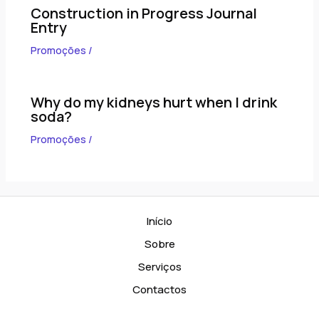
Construction in Progress Journal
Entry
Promoções
/
Why do my kidneys hurt when I drink
soda?
Promoções
/
Início
Sobre
Serviços
Contactos