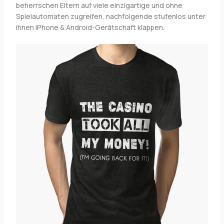
beherrschen Eltern auf viele einzigartige und ohne
Spielautomaten zugreifen, nachfolgende stufenlos unter
ihnen iPhone & Android-Gerätschaft klappen.