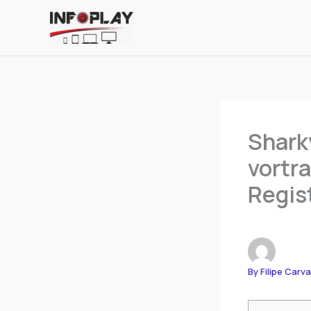
Skip
to
content
Shark
vortr
Regis
By
Filipe Carv