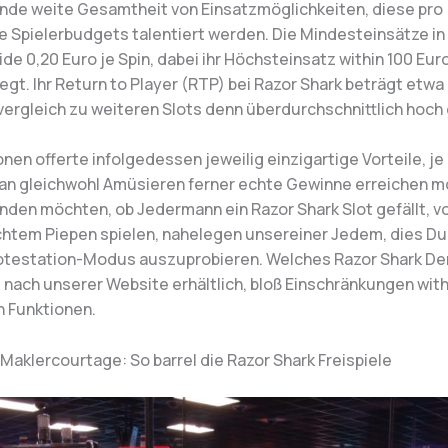
ende weite Gesamtheit von Einsatzmöglichkeiten, diese pro
 Spielerbudgets talentiert werden. Die Mindesteinsätze in
e 0,20 Euro je Spin, dabei ihr Höchsteinsatz within 100 Euro
iegt. Ihr Return to Player (RTP) bei Razor Shark beträgt etwa
ergleich zu weiteren Slots denn überdurchschnittlich hoch g
nen offerte infolgedessen jeweilig einzigartige Vorteile, j
an gleichwohl Amüsieren ferner echte Gewinne erreichen 
inden möchten, ob Jedermann ein Razor Shark Slot gefällt, v
chtem Piepen spielen, nahelegen unsereiner Jedem, dies D
rotestation-Modus auszuprobieren. Welches Razor Shark De
 nach unserer Website erhältlich, bloß Einschränkungen with
n Funktionen.
Maklercourtage: So barrel die Razor Shark Freispiele