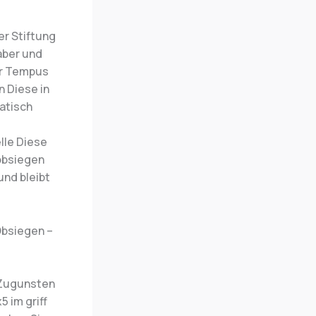
er Stiftung
aber und
er Tempus
n Diese in
atisch
lle Diese
 obsiegen
und bleibt
Obsiegen –
Zugunsten
x5 im griff