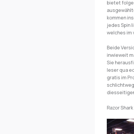
bietet folg
ausgewählte
kommen insid
jedes Spin l
welches im v
Beide Versio
inwieweit m
Sie herausf
leser qua e
gratis im P
schlichtweg
diesseitige
Razor Shark 