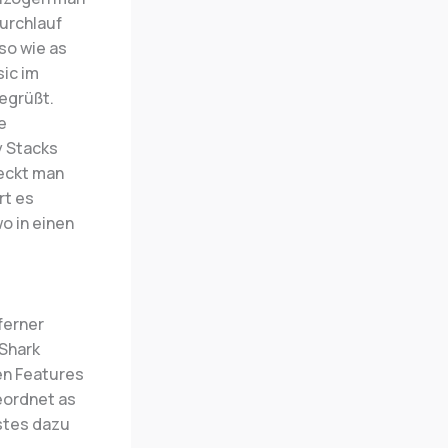
Durchlauf
so wie as
sic im
begrüßt.
e
y Stacks
deckt man
rt es
o in einen
ferner
 Shark
en Features
eordnet as
hstes dazu