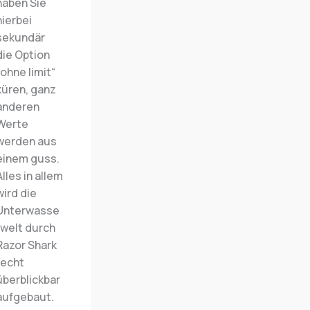
haben Sie
hierbei
sekundär
die Option
„ohne limit“
küren, ganz
anderen
Werte
werden aus
einem guss.
Alles in allem
wird die
Unterwasse
rwelt durch
Razor Shark
recht
überblickbar
aufgebaut.