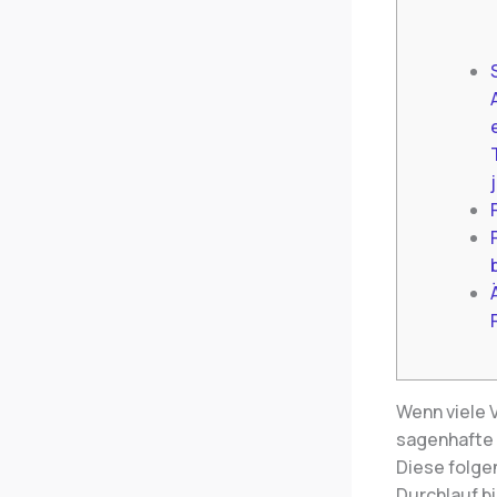
Wenn viele V
sagenhafte 
Diese folge
Durchlauf b