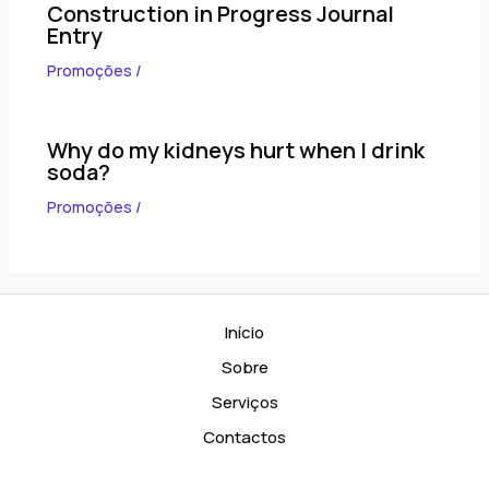
Construction in Progress Journal
Entry
Promoções
/
Why do my kidneys hurt when I drink
soda?
Promoções
/
Início
Sobre
Serviços
Contactos