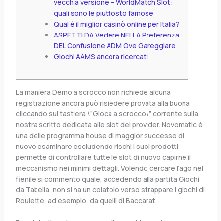
vecchia versione – WorldMatch Slot:
quali sono le piuttosto famose
Qual è il miglior casinò online per Italia?
ASPETTI DA Vedere NELLA Preferenza
DEL Confusione ADM Ove Gareggiare
Giochi AAMS ancora ricercati
La maniera Demo a scrocco non richiede alcuna
registrazione ancora può risiedere provata alla buona
cliccando sul tastiera \”Gioca a scrocco\” corrente sulla
nostra scritto dedicata alle slot del provider. Novomatic è
una delle programma house di maggior successo di
nuovo esaminare escludendo rischi i suoi prodotti
permette di controllare tutte le slot di nuovo capirne il
meccanismo nei minimi dettagli.
Volendo cercare l’ago nel
fienile si commento quale, accedendo alla partita Giochi
da Tabella, non si ha un colatoio verso strappare i giochi di
Roulette, ad esempio, da quelli di Baccarat.