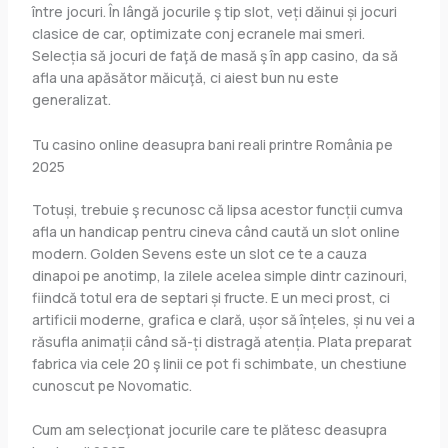
între jocuri. În lângă jocurile ş tip slot, veți dăinui și jocuri
clasice de car, optimizate conj ecranele mai smeri.
Selecția să jocuri de faţă de masă ş în app casino, da să
afla una apăsător măicuţă, ci aiest bun nu este
generalizat.
Tu casino online deasupra bani reali printre România pe
2025
Totuși, trebuie ş recunosc că lipsa acestor funcții cumva
afla un handicap pentru cineva când caută un slot online
modern. Golden Sevens este un slot ce te a cauza
dinapoi pe anotimp, la zilele acelea simple dintr cazinouri,
fiindcă totul era de septari și fructe. E un meci prost, ci
artificii moderne, grafica e clară, ușor să înțeles, și nu vei a
răsufla animații când să-ți distragă atenția. Plata preparat
fabrica via cele 20 ş linii ce pot fi schimbate, un chestiune
cunoscut pe Novomatic.
Cum am selecţionat jocurile care te plătesc deasupra