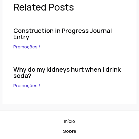
Related Posts
Construction in Progress Journal
Entry
Promoções
/
Why do my kidneys hurt when I drink
soda?
Promoções
/
Início
Sobre