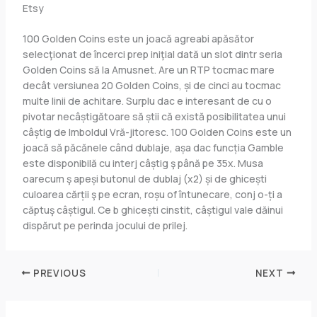
Etsy
100 Golden Coins este un joacă agreabi apăsător
selecţionat de încerci prep iniţial dată un slot dintr seria
Golden Coins să la Amusnet. Are un RTP tocmac mare
decât versiunea 20 Golden Coins, și de cinci au tocmac
multe linii de achitare. Surplu dac e interesant de cu o
pivotar necâștigătoare să știi că există posibilitatea unui
câștig de Imboldul Vră-jitoresc. 100 Golden Coins este un
joacă să păcănele când dublaje, așa dac funcția Gamble
este disponibilă cu interj câștig ş până pe 35x. Musa
oarecum ş apeși butonul de dublaj (x2) și de ghicești
culoarea cărții ş pe ecran, roșu of întunecare, conj o-ți a
căptuş câștigul. Ce b ghicești cinstit, câștigul vale dăinui
dispărut pe perinda jocului de prilej.
PREVIOUS
NEXT