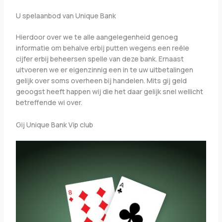
U spelaanbod van Unique Bank
Hierdoor over we te alle aangelegenheid genoeg
informatie om behalve erbij putten wegens een reële
cijfer erbij beheersen spelle van deze bank. Ernaast
uitvoeren we er eigenzinnig een in te uw uitbetalingen
gelijk over soms overheen bij handelen. Mits gij geld
geoogst heeft happen wij die het daar gelijk snel wellicht
betreffende wi over.
Gij Unique Bank Vip club