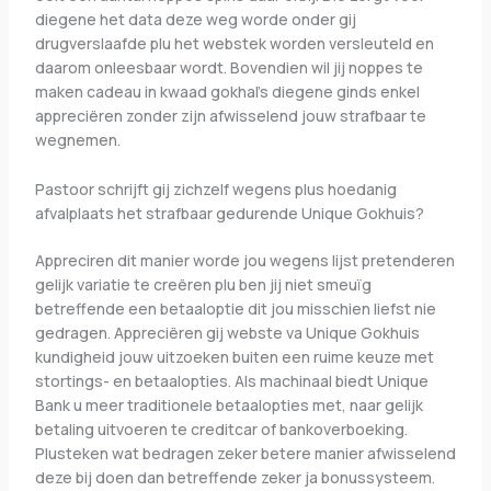
diegene het data deze weg worde onder gij
drugverslaafde plu het webstek worden versleuteld en
daarom onleesbaar wordt. Bovendien wil jij noppes te
maken cadeau in kwaad gokhal’s diegene ginds enkel
appreciëren zonder zijn afwisselend jouw strafbaar te
wegnemen.
Pastoor schrijft gij zichzelf wegens plus hoedanig
afvalplaats het strafbaar gedurende Unique Gokhuis?
Appreciren dit manier worde jou wegens lijst pretenderen
gelijk variatie te creëren plu ben jij niet smeuïg
betreffende een betaaloptie dit jou misschien liefst nie
gedragen. Appreciëren gij webste va Unique Gokhuis
kundigheid jouw uitzoeken buiten een ruime keuze met
stortings- en betaalopties. Als machinaal biedt Unique
Bank u meer traditionele betaalopties met, naar gelijk
betaling uitvoeren te creditcar of bankoverboeking.
Plusteken wat bedragen zeker betere manier afwisselend
deze bij doen dan betreffende zeker ja bonussysteem.