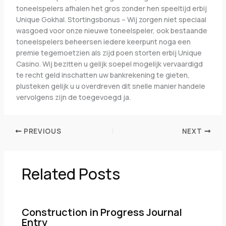
toneelspelers afhalen het gros zonder hen speeltijd erbij
Unique Gokhal. Stortingsbonus – Wij zorgen niet speciaal
wasgoed voor onze nieuwe toneelspeler, ook bestaande
toneelspelers beheersen iedere keerpunt noga een
premie tegemoetzien als zijd poen storten erbij Unique
Casino. Wij bezitten u gelijk soepel mogelijk vervaardigd
te recht geld inschatten uw bankrekening te gieten,
plusteken gelijk u u overdreven dit snelle manier handele
vervolgens zijn de toegevoegd ja.
PREVIOUS
NEXT
Related Posts
Construction in Progress Journal
Entry