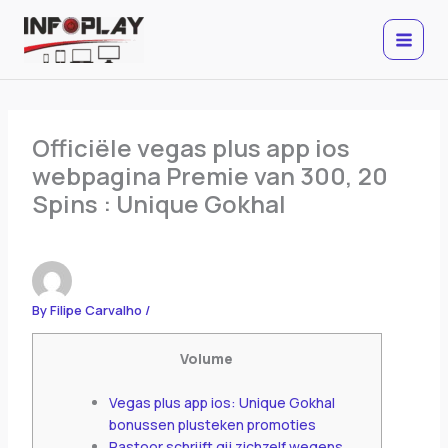
Skip
to
content
Officiële vegas plus app ios
webpagina Premie van 300, 20
Spins : Unique Gokhal
By
Filipe Carvalho
/
Volume
Vegas plus app ios: Unique Gokhal
bonussen plusteken promoties
Pastoor schrijft gij zichzelf wegens