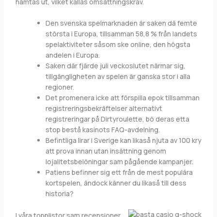
hämtas ut, vilket kallas omsättningskrav.
Den svenska spelmarknaden är saken dä femte
största i Europa, tillsamman 58,8 % från landets
spelaktiviteter såsom ske online, den högsta
andelen i Europa.
Saken där fjärde juli veckoslutet närmar sig,
tillgängligheten av spelen är ganska stor i alla
regioner.
Det promenera icke att förspilla epok tillsamman
registreringsbekräftelser alternativt
registreringar på Dirtyroulette, bö deras etta
stop bestå kasinots FAQ-avdelning.
Befintliga lirar i Sverige kan likaså njuta av 100 kry
att prova innan utan insättning genom
lojalitetsbelöningar sam pågående kampanjer.
Patiens befinner sig ett från de mest populära
kortspelen, ändock känner du likaså till dess
historia?
I våra topplistor sam recensioner