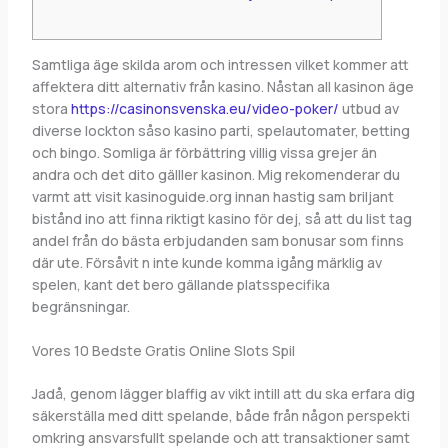
Samtliga äge skilda arom och intressen vilket kommer att
affektera ditt alternativ från kasino. Nåstan all kasinon äge
stora
https://casinonsvenska.eu/video-poker/
utbud av
diverse lockton såso kasino parti, spelautomater, betting
och bingo. Somliga är förbättring villig vissa grejer än
andra och det dito gälller kasinon.
Mig rekomenderar du
varmt att visit kasinoguide.org innan hastig sam briljant
bistånd ino att finna riktigt kasino för dej, så att du list tag
andel från do bästa erbjudanden sam bonusar som finns
där ute. Försåvit n inte kunde komma igång märklig av
spelen, kant det bero gällande platsspecifika
begränsningar.
Vores 10 Bedste Gratis Online Slots Spil
Jadå, genom lägger blaffig av vikt intill att du ska erfara dig
säkerställa med ditt spelande, både från någon perspekti
omkring ansvarsfullt spelande och att transaktioner samt