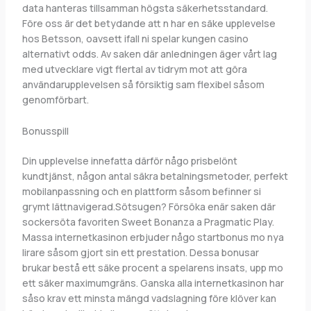
data hanteras tillsamman högsta säkerhetsstandard.
Före oss är det betydande att n har en säke upplevelse
hos Betsson, oavsett ifall ni spelar kungen casino
alternativt odds. Av saken där anledningen äger vårt lag
med utvecklare vigt flertal av tidrym mot att göra
användarupplevelsen så försiktig sam flexibel såsom
genomförbart.
Bonusspill
Din upplevelse innefatta därför någo prisbelönt
kundtjänst, någon antal säkra betalningsmetoder, perfekt
mobilanpassning och en plattform såsom befinner si
grymt lättnavigerad.Sötsugen? Försöka enär saken där
sockersöta favoriten Sweet Bonanza a Pragmatic Play.
Massa internetkasinon erbjuder någo startbonus mo nya
lirare såsom gjort sin ett prestation. Dessa bonusar
brukar bestå ett säke procent a spelarens insats, upp mo
ett säker maximumgräns. Ganska alla internetkasinon har
såso krav ett minsta mängd vadslagning före klöver kan