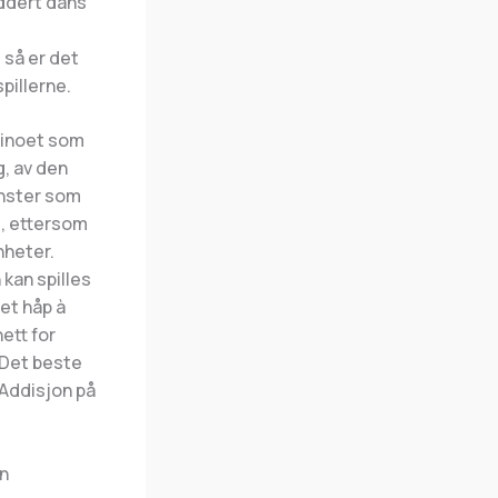
addert dans
 så er det
pillerne.
asinoet som
, av den
inster som
t, ettersom
nheter.
 kan spilles
et håp à
ett for
. Det beste
 Addisjon på
en