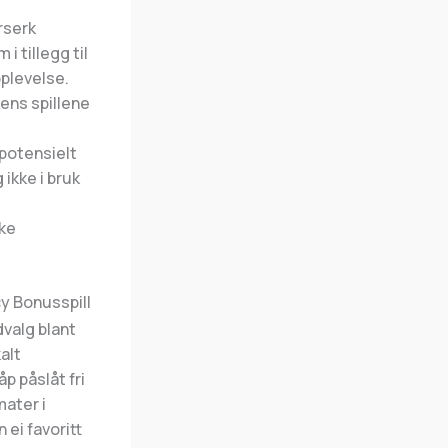
erserk
i tillegg til
pplevelse.
ens spillene
potensielt
 ikke i bruk
ke
valg blant
alt
p påslåt fri
mater i
 ei favoritt