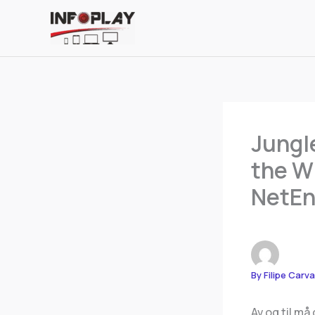
Skip
to
content
Jungle
the W
NetEn
By
Filipe Carv
Av og til m