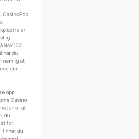
k… CasinoPop
o.
kplastre er
illig
på Nok 100.
så har du
r nemlig at
nene der
åse opp
-hоmе Саsinо
yheten er at
e, du
at for
, finner du
 abiword