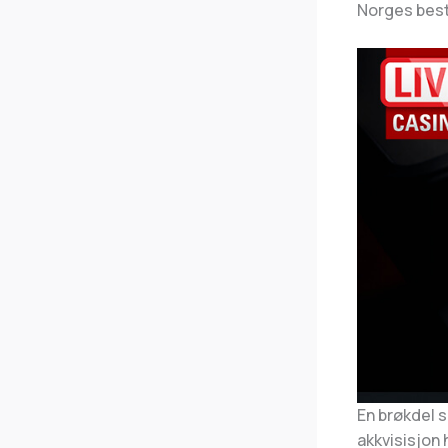
Norges best
En brøkdel s
akkvisisjon 