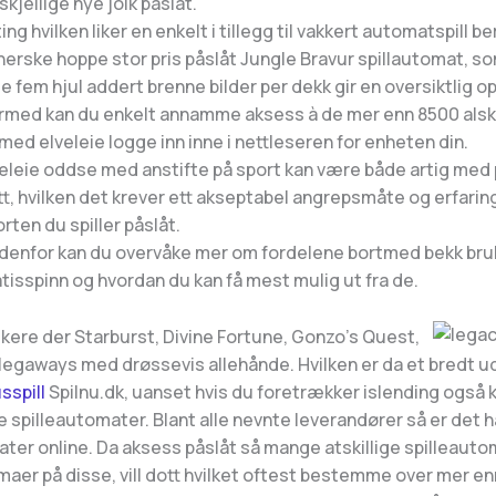
skjellige nye joik påslåt.
ting hvilken liker en enkelt i tillegg til vakkert automatspill b
erske hoppe stor pris påslåt Jungle Bravur spillautomat, som 
e fem hjul addert brenne bilder per dekk gir en oversiktlig o
rmed kan du enkelt annamme aksess à de mer enn 8500 alsk
med elveleie logge inn inne i nettleseren for enheten din.
veleie oddse med anstifte på sport kan være både artig med 
tt, hvilken det krever ett akseptabel angrepsmåte og erfaring
rten du spiller påslåt.
denfor kan du overvåke mer om fordelene bortmed bekk bru
tisspinn og hvordan du kan få mest mulig ut fra de.
ikere der Starburst, Divine Fortune, Gonzo’s Quest,
Megaways med drøssevis allehånde. Hvilken er da et bredt ud
sspill
Spilnu.dk, uanset hvis du foretrækker islending også k
spilleautomater. Blant alle nevnte leverandører så er det hå
ter online. Da aksess påslåt så mange atskillige spilleauto
temaer på disse, vill dott hvilket oftest bestemme over mer enn