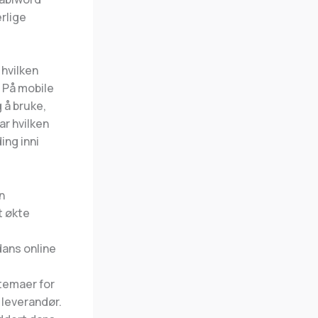
ærlige
 hvilken
. På mobile
 å bruke,
r hvilken
ing inni
n
t økte
dans online
temaer for
k leverandør.