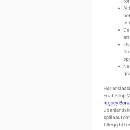
for
All
beh
eid
De
att
El
flo
spo
Ne
gra
Her er klass
Fruit Shop 
legacy Bonu
udenlandske 
spilleautoma
tillegg til 