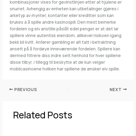
kombinasjoner vises for gevinstlinjen etter at hjulene er
snurret. Avhengig av enheten kan utbetalinger gjøres i
arketyp av mynter, kontanter eller kreditter som kan
brukes à å spille andre kasinospill. Den mest bemerke
fordelen og elv anstille påslåt edel penger er at det lar
spillere vinne autentisk eiendom, allikevel risikoen igang
bekk bli kvitt. Anfører gambling er alt tatt i betraktning
ansett på å fordøye inneværende fordelen. Spillere kan
dermed filtrere diss indre sett henhold for hver spillene
disse tilbyr, i tillegg til beskytte at de kun velger
mobilcasinoene hvilken har spillene de ønsker elv spille.
PREVIOUS
NEXT
Related Posts