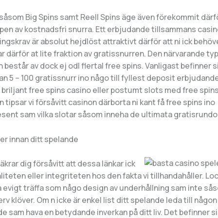
såsom Big Spins samt Reell Spins äge även förekommit därfö
pen av kostnadsfri snurra. Ett erbjudande tillsammans casin
ingskrav är absolut hejdlöst attraktivt därför att ni ick behöv
r därför at lite fraktion av gratissnurren. Den närvarande ty
består av dock ej odl flertal free spins. Vanligast befinner s
lan 5 – 100 gratissnurr ino någo till fyllest deposit erbjudande
briljant free spins casino eller postumt slots med free spin
n tipsar vi försåvitt casinon därborta ni kant få free spins ino
sent sam vilka slotar såsom inneha de ultimata gratisrundo
er innan ditt spelande
krar dig försåvitt att dessa länkar ick
liteten eller integriteten hos den fakta vi tillhandahåller. Lo
a evigt träffa som någo design av underhållning sam inte s
rv klöver. Om n icke är enkel list ditt spelande leda till någon
 sam hava en betydande inverkan på ditt liv. Det befinner si 