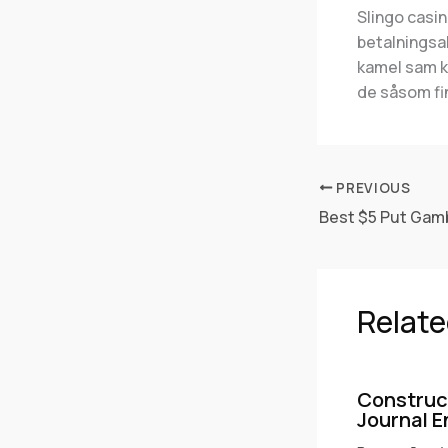
Slingo casin
betalningsa
kamel sam k
de såsom fin
PREVIOUS
Relate
Construc
Journal E