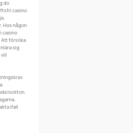
ig do
ftsfri casino
ja,
r. Hos någon
ri casino
 Att försöka
inlära sig
vill
tningskrav.
 a
nda lockton.
dagarna.
kta ifall