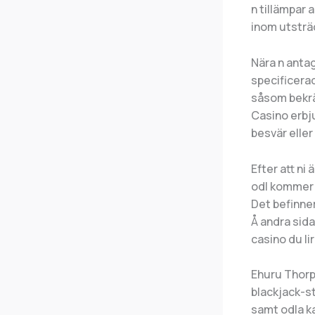
n tillämpar 
inom utsträc
Nära n anta
specificerad
såsom bekräf
Casino erbju
besvär eller
Efter att ni 
odl kommer 
Det befinner
Å andra sida
casino du li
Ehuru Thorp
blackjack-st
samt odla ka