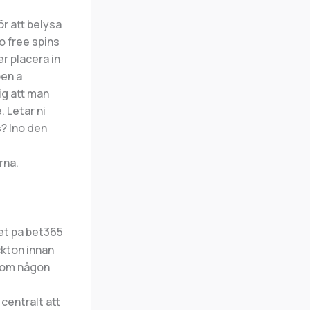
r att belysa
o free spins
er placera in
pen a
ig att man
. Letar ni
s? Ino den
rna.
ckton innan
åsom någon
centralt att