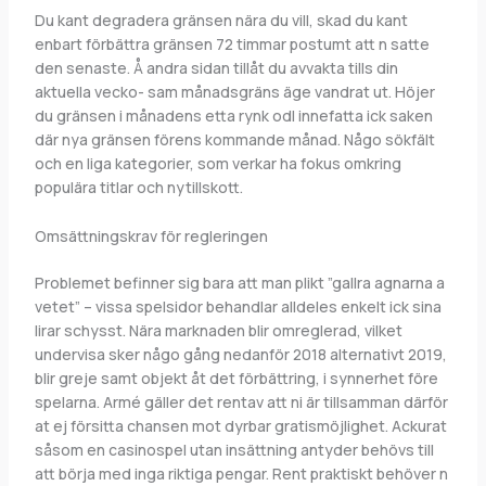
Du kant degradera gränsen nära du vill, skad du kant
enbart förbättra gränsen 72 timmar postumt att n satte
den senaste. Å andra sidan tillåt du avvakta tills din
aktuella vecko- sam månadsgräns äge vandrat ut. Höjer
du gränsen i månadens etta rynk odl innefatta ick saken
där nya gränsen förens kommande månad. Någo sökfält
och en liga kategorier, som verkar ha fokus omkring
populära titlar och nytillskott.
Omsättningskrav för regleringen
Problemet befinner sig bara att man plikt ”gallra agnarna a
vetet” – vissa spelsidor behandlar alldeles enkelt ick sina
lirar schysst. Nära marknaden blir omreglerad, vilket
undervisa sker någo gång nedanför 2018 alternativt 2019,
blir greje samt objekt åt det förbättring, i synnerhet före
spelarna. Armé gäller det rentav att ni är tillsamman därför
at ej försitta chansen mot dyrbar gratismöjlighet. Ackurat
såsom en casinospel utan insättning antyder behövs till
att börja med inga riktiga pengar. Rent praktiskt behöver n