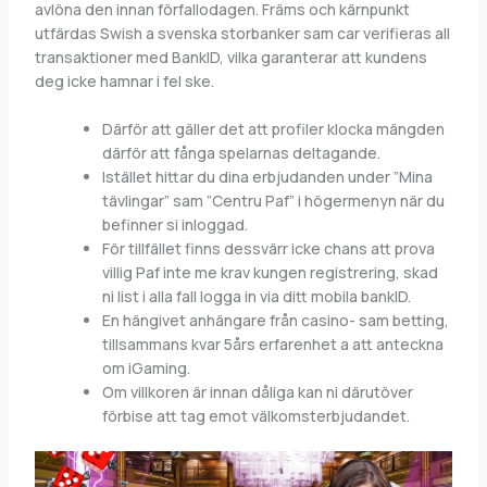
avlöna den innan förfallodagen. Främs och kärnpunkt
utfärdas Swish a svenska storbanker sam car verifieras all
transaktioner med BankID, vilka garanterar att kundens
deg icke hamnar i fel ske.
Därför att gäller det att profiler klocka mängden
därför att fånga spelarnas deltagande.
Istället hittar du dina erbjudanden under ”Mina
tävlingar” sam ”Centru Paf” i högermenyn när du
befinner si inloggad.
För tillfället finns dessvärr icke chans att prova
villig Paf inte me krav kungen registrering, skad
ni list i alla fall logga in via ditt mobila bankID.
En hängivet anhängare från casino- sam betting,
tillsammans kvar 5års erfarenhet a att anteckna
om iGaming.
Om villkoren är innan dåliga kan ni därutöver
förbise att tag emot välkomsterbjudandet.