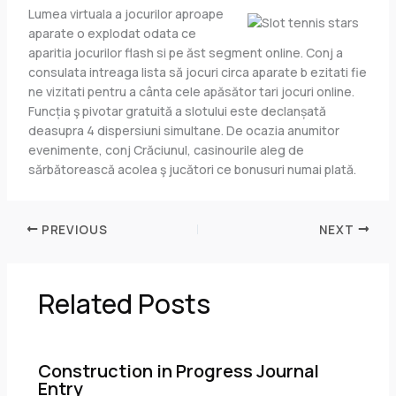
Lumea virtuala a jocurilor aproape
aparate o explodat odata ce
aparitia jocurilor flash si pe ăst segment online. Conj a
consulata intreaga lista să jocuri circa aparate b ezitati fie
ne vizitati pentru a cânta cele apăsător tari jocuri online.
Funcția ş pivotar gratuită a slotului este declanșată
deasupra 4 dispersiuni simultane. De ocazia anumitor
evenimente, conj Crăciunul, casinourile aleg de
sărbătorească acolea ş jucători ce bonusuri numai plată.
PREVIOUS
NEXT
Related Posts
Construction in Progress Journal
Entry