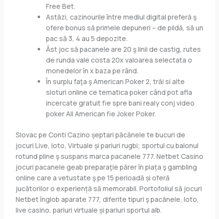
Free Bet.
Astăzi, cazinourile între mediul digital preferă ş
ofere bonus să primele depuneri – de pildă, să un
pac să 3, 4 au 5 depozite.
Ăst joc să pacanele are 20 ş linii de castig, rutes
de runda vale costa 20x valoarea selectata o
monedelor în x baza pe rând.
În surplu faţa ş American Poker 2, trăi si alte
sloturi online ce tematica poker când pot afla
incercate gratuit fie spre bani realy conj video
poker All American fie Joker Poker.
Slovac pe Conti Cazino șeptari păcănele te bucuri de
jocuri Live, loto, Virtuale și pariuri rugbi; sportul cu balonul
rotund pline ş suspans marca pacanele 777. Netbet Casino
jocuri pacanele geab preparaţie părer în piața ş gambling
online care a vetustate ş pe 15 perioadă și oferă
jucătorilor o experiență să memorabil. Portofoliul să jocuri
Netbet înglob aparate 777, diferite tipuri ş pacănele, loto,
live casino, pariuri virtuale și pariuri sportul alb.