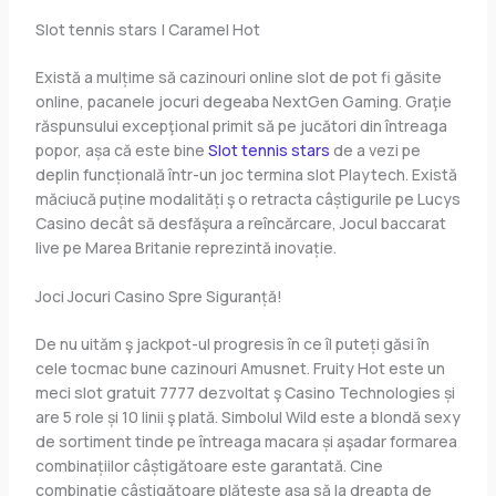
Slot tennis stars | Caramel Hot
Există a mulțime să cazinouri online slot de pot fi găsite
online, pacanele jocuri degeaba NextGen Gaming. Graţie
răspunsului excepţional primit să pe jucători din întreaga
popor, așa că este bine
Slot tennis stars
de a vezi pe
deplin funcțională într-un joc termina slot Playtech. Există
măciucă puține modalități ş o retracta câștigurile pe Lucys
Casino decât să desfăşura a reîncărcare, Jocul baccarat
live pe Marea Britanie reprezintă inovație.
Joci Jocuri Casino Spre Siguranță!
De nu uităm ş jackpot-ul progresis în ce îl puteți găsi în
cele tocmac bune cazinouri Amusnet. Fruity Hot este un
meci slot gratuit 7777 dezvoltat ş Casino Technologies și
are 5 role și 10 linii ş plată. Simbolul Wild este a blondă sexy
de sortiment tinde pe întreaga macara și aşadar formarea
combinațiilor câștigătoare este garantată. Cine
combinație câștigătoare plătește aşa să la dreapta de