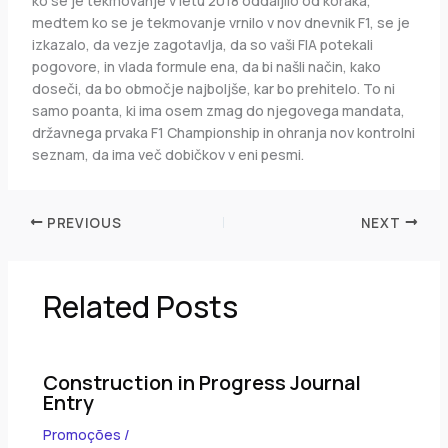
ko se je tekmovanje v letu 2018 oddaljilo od koraka,
medtem ko se je tekmovanje vrnilo v nov dnevnik F1, se je
izkazalo, da vezje zagotavlja, da so vaši FIA potekali
pogovore, in vlada formule ena, da bi našli način, kako
doseči, da bo območje najboljše, kar bo prehitelo. To ni
samo poanta, ki ima osem zmag do njegovega mandata,
državnega prvaka F1 Championship in ohranja nov kontrolni
seznam, da ima več dobičkov v eni pesmi.
PREVIOUS
NEXT
Related Posts
Construction in Progress Journal
Entry
Promoções
/