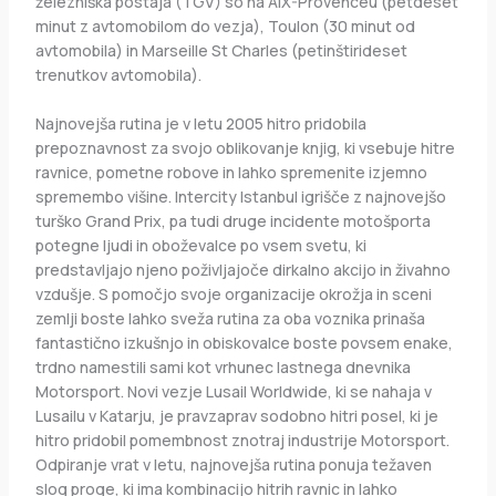
železniška postaja (TGV) so na AIX-Provenceu (petdeset
minut z avtomobilom do vezja), Toulon (30 minut od
avtomobila) in Marseille St Charles (petinštirideset
trenutkov avtomobila).
Najnovejša rutina je v letu 2005 hitro pridobila
prepoznavnost za svojo oblikovanje knjig, ki vsebuje hitre
ravnice, pometne robove in lahko spremenite izjemno
spremembo višine. Intercity Istanbul igrišče z najnovejšo
turško Grand Prix, pa tudi druge incidente motošporta
potegne ljudi in oboževalce po vsem svetu, ki
predstavljajo njeno poživljajoče dirkalno akcijo in živahno
vzdušje. S pomočjo svoje organizacije okrožja in sceni
zemlji boste lahko sveža rutina za oba voznika prinaša
fantastično izkušnjo in obiskovalce boste povsem enake,
trdno namestili sami kot vrhunec lastnega dnevnika
Motorsport. Novi vezje Lusail Worldwide, ki se nahaja v
Lusailu v Katarju, je pravzaprav sodobno hitri posel, ki je
hitro pridobil pomembnost znotraj industrije Motorsport.
Odpiranje vrat v letu, najnovejša rutina ponuja težaven
slog proge, ki ima kombinacijo hitrih ravnic in lahko