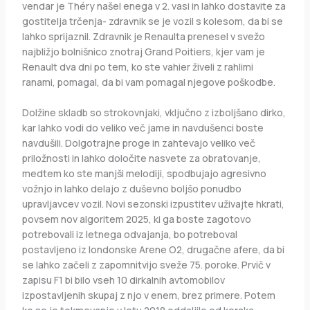
vendar je Théry našel enega v 2. vasi in lahko dostavite za
gostitelja trčenja- zdravnik se je vozil s kolesom, da bi se
lahko sprijaznil. Zdravnik je Renaulta prenesel v svežo
najbližjo bolnišnico znotraj Grand Poitiers, kjer vam je
Renault dva dni po tem, ko ste vahier živeli z rahlimi
ranami, pomagal, da bi vam pomagal njegove poškodbe.
Dolžine skladb so strokovnjaki, vključno z izboljšano dirko,
kar lahko vodi do veliko več jame in navdušenci boste
navdušili. Dolgotrajne proge in zahtevajo veliko več
priložnosti in lahko določite nasvete za obratovanje,
medtem ko ste manjši melodiji, spodbujajo agresivno
vožnjo in lahko delajo z duševno boljšo ponudbo
upravljavcev vozil. Novi sezonski izpustitev uživajte hkrati,
povsem nov algoritem 2025, ki ga boste zagotovo
potrebovali iz letnega odvajanja, bo potreboval
postavljeno iz londonske Arene O2, drugačne afere, da bi
se lahko začeli z zapomnitvijo sveže 75. poroke. Prvič v
zapisu F1 bi bilo vseh 10 dirkalnih avtomobilov
izpostavljenih skupaj z njo v enem, brez primere. Potem