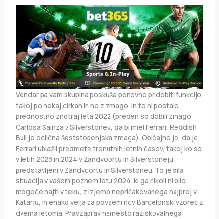
Vendar pa vam skupina poskuša ponovno pridobiti funkcijo
takoj po nekaj dirkah in ne z zmago, in to ni postalo
prednostno znotraj leta 2022 (preden so dobili zmago
Carlosa Sainza v Silverstoneu, da bi imel Ferrari, Reddish
Bull je odlična šeststopenjska zmaga). Običajno je, da je
Ferrari ublažil predmete trenutnih letnih časov, takoj ko so
v letih 2023 in 2024 v Zandvoortu in Silverstoneju
predstavljeni v Zandvoortu in Silverstoneu. To je bila
situacija v vašem poznem letu 2024, ki ga nikoli ni bilo
mogoče najti v teku, z izjemo nepričakovanega najprej v
Katarju, in enako velja za povsem nov Barcelonski vzorec z
dvema letoma. Pravzaprav namesto raziskovalnega