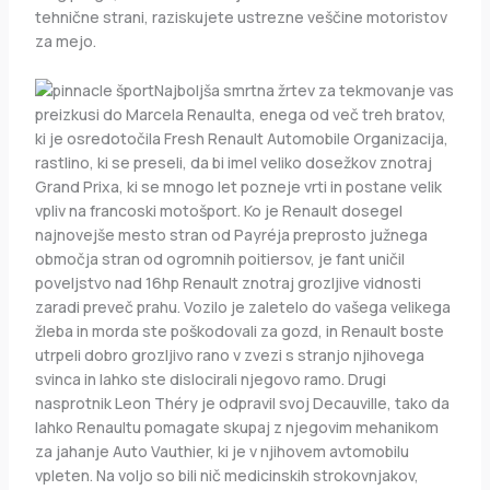
tehnične strani, raziskujete ustrezne veščine motoristov
za mejo.
Najboljša smrtna žrtev za tekmovanje vas
preizkusi do Marcela Renaulta, enega od več treh bratov,
ki je osredotočila Fresh Renault Automobile Organizacija,
rastlino, ki se preseli, da bi imel veliko dosežkov znotraj
Grand Prixa, ki se mnogo let pozneje vrti in postane velik
vpliv na francoski motošport. Ko je Renault dosegel
najnovejše mesto stran od Payréja preprosto južnega
območja stran od ogromnih poitiersov, je fant uničil
poveljstvo nad 16hp Renault znotraj grozljive vidnosti
zaradi preveč prahu. Vozilo je zaletelo do vašega velikega
žleba in morda ste poškodovali za gozd, in Renault boste
utrpeli dobro grozljivo rano v zvezi s stranjo njihovega
svinca in lahko ste dislocirali njegovo ramo. Drugi
nasprotnik Leon Théry je odpravil svoj Decauville, tako da
lahko Renaultu pomagate skupaj z njegovim mehanikom
za jahanje Auto Vauthier, ki je v njihovem avtomobilu
vpleten. Na voljo so bili nič medicinskih strokovnjakov,