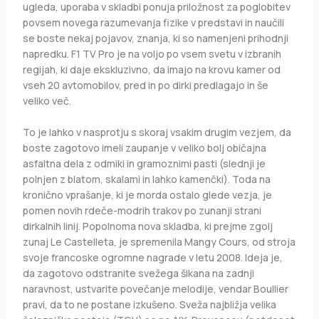
ugleda, uporaba v skladbi ponuja priložnost za poglobitev
povsem novega razumevanja fizike v predstavi in ​​naučili
se boste nekaj pojavov, znanja, ki so namenjeni prihodnji
napredku. F1 TV Pro je na voljo po vsem svetu v izbranih
regijah, ki daje ekskluzivno, da imajo na krovu kamer od
vseh 20 avtomobilov, pred in po dirki predlagajo in še
veliko več.
To je lahko v nasprotju s skoraj vsakim drugim vezjem, da
boste zagotovo imeli zaupanje v veliko bolj običajna
asfaltna dela z odmiki in gramoznimi pasti (slednji je
polnjen z blatom, skalami in lahko kamenčki). Toda na
kronično vprašanje, ki je morda ostalo glede vezja, je
pomen novih rdeče-modrih trakov po zunanji strani
dirkalnih linij. Popolnoma nova skladba, ki prejme zgolj
zunaj Le Castelleta, je spremenila Mangy Cours, od stroja
svoje francoske ogromne nagrade v letu 2008. Ideja je,
da zagotovo odstranite svežega šikana na zadnji
naravnost, ustvarite povečanje melodije, vendar Boullier
pravi, da to ne postane izkušeno. Sveža najbližja velika