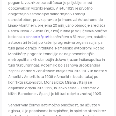
pogum iz voznikov, zaradi česar je priljubljen med
oboževalci in vozniki enako. V letu 1925 je prvotno
dolgotrajno samodejno samodejno v Franciji
osredotočen, pravzaprav se je imenoval Autodrome de
Linas-Montlhéry, prejema 20 milj južno območje središča
Pariza. Nova 7,7-mile (12,3 km) rutina je vključevala odlično
betonsko
pinnacle šport
bančništvo s 51 znanjem, asfaltni
avtocestni tečaj, po kateri progresivna organizacija, pa
tudi jame garaže in tribune. Namensko avtodromi, kot so
Montlhéry, pogosto temeljijo na najpomembnejših
metropolitanskih območjih države (razen Indianapolisa in
tudi Nürburgringa). Potem ko bo zasnova Brooklandsa
zaprla London v Združenem kraljestvu leta 1907 in boste v
Ameriki v Ameriki leta 1908 v Ameriki in boste takoj po
konfliktu skupnosti I, Monza blizu Milana v Italiji se
dejansko odprla leta 1922, in lahko sede – Terramar v
bližini Barcelone v Španiji je bil tudi odprto znotraj 1923.
Vendar vam želimo dati možno priložnost, da uživate v
oglasu, ki je popolnoma brezplačen, in spletne strani brez