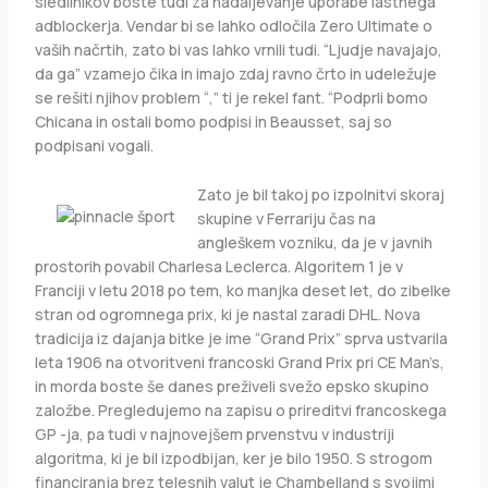
sledilnikov boste tudi za nadaljevanje uporabe lastnega
adblockerja. Vendar bi se lahko odločila Zero Ultimate o
vaših načrtih, zato bi vas lahko vrnili tudi. “Ljudje navajajo,
da ga” vzamejo čika in imajo zdaj ravno črto in udeležuje
se rešiti njihov problem “,” ti je rekel fant. “Podprli bomo
Chicana in ostali bomo podpisi in Beausset, saj so
podpisani vogali.
Zato je bil takoj po izpolnitvi skoraj
skupine v Ferrariju čas na
angleškem vozniku, da je v javnih
prostorih povabil Charlesa Leclerca. Algoritem 1 je v
Franciji v letu 2018 po tem, ko manjka deset let, do zibelke
stran od ogromnega prix, ki je nastal zaradi DHL. Nova
tradicija iz dajanja bitke je ime “Grand Prix” sprva ustvarila
leta 1906 na otvoritveni francoski Grand Prix pri CE Man’s,
in morda boste še danes preživeli svežo epsko skupino
založbe. Pregledujemo na zapisu o prireditvi francoskega
GP -ja, pa tudi v najnovejšem prvenstvu v industriji
algoritma, ki je bil izpodbijan, ker je bilo 1950. S strogom
financiranja brez telesnih valut je Chambelland s svojimi