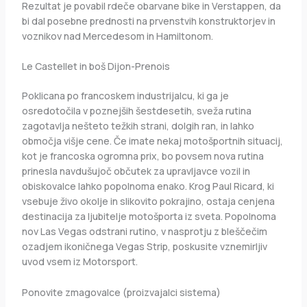
Rezultat je povabil rdeče obarvane bike in Verstappen, da
bi dal posebne prednosti na prvenstvih konstruktorjev in
voznikov nad Mercedesom in Hamiltonom.
Le Castellet in boš Dijon-Prenois
Poklicana po francoskem industrijalcu, ki ga je
osredotočila v poznejših šestdesetih, sveža rutina
zagotavlja nešteto težkih strani, dolgih ran, in lahko
območja višje cene. Če imate nekaj motošportnih situacij,
kot je francoska ogromna prix, bo povsem nova rutina
prinesla navdušujoč občutek za upravljavce vozil in
obiskovalce lahko popolnoma enako. Krog Paul Ricard, ki
vsebuje živo okolje in slikovito pokrajino, ostaja cenjena
destinacija za ljubitelje motošporta iz sveta. Popolnoma
nov Las Vegas odstrani rutino, v nasprotju z bleščečim
ozadjem ikoničnega Vegas Strip, poskusite vznemirljiv
uvod vsem iz Motorsport.
Ponovite zmagovalce (proizvajalci sistema)