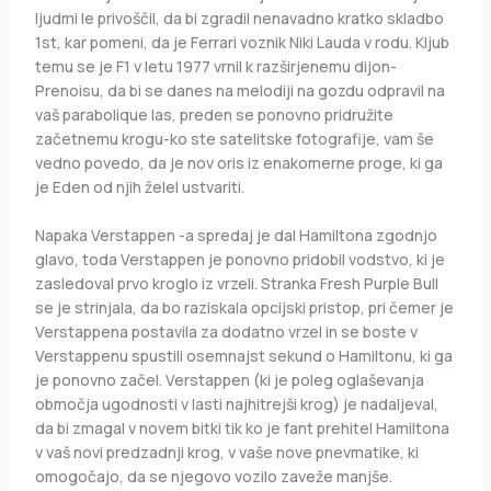
ljudmi le privoščil, da bi zgradil nenavadno kratko skladbo
1st, kar pomeni, da je Ferrari voznik Niki Lauda v rodu. Kljub
temu se je F1 v letu 1977 vrnil k razširjenemu dijon-
Prenoisu, da bi se danes na melodiji na gozdu odpravil na
vaš parabolique las, preden se ponovno pridružite
začetnemu krogu-ko ste satelitske fotografije, vam še
vedno povedo, da je nov oris iz enakomerne proge, ki ga
je Eden od njih želel ustvariti.
Napaka Verstappen -a spredaj je dal Hamiltona zgodnjo
glavo, toda Verstappen je ponovno pridobil vodstvo, ki je
zasledoval prvo kroglo iz vrzeli. Stranka Fresh Purple Bull
se je strinjala, da bo raziskala opcijski pristop, pri čemer je
Verstappena postavila za dodatno vrzel in se boste v
Verstappenu spustili osemnajst sekund o Hamiltonu, ki ga
je ponovno začel. Verstappen (ki je poleg oglaševanja
območja ugodnosti v lasti najhitrejši krog) je nadaljeval,
da bi zmagal v novem bitki tik ko je fant prehitel Hamiltona
v vaš novi predzadnji krog, v vaše nove pnevmatike, ki
omogočajo, da se njegovo vozilo zaveže manjše.