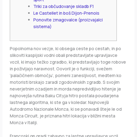
Triki za občudovanje skladb F1
Le Castellet in boš Dijon-Prenois
Ponovite zmagovalce (proizvajalci
sistema)
Popolnoma nov vezje, ki obsega ceste po cestah, in po
slikoviti kaspijski vodni obali predstavljate upravljavce
vozil, ki imajo težko zgradbo, ki predstavljajo toge robove
in poživljajo naravnost. Govoril je o funkciji, svežem
‘palačičnem območju’, pomeni zanesljivost, medtem ko
motoristi brskajo zaradi zgodovinskih zgradb. S svojim
neverjetnim ozadjem in morda nepredvidljivo hitenje je
najnovejša rutina Baku Cityja hitro postala poudarjena
lastnega algoritma, ki ste ga v koledar.
Najnovejši
Autodromo Nazionale Monza, ki se ponavadi šteje le od
Monza Circuit, je priznana hitri lokacija v bližini mesta
Monza v Italiji.
Francoski gp gradi zabavno za lastne upravljavce vozil