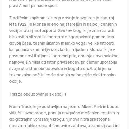
pravi Alesi | pinnacle šport
Z odličnim zapisom, ki sega v svojo inavguracijo znotraj
leta 1922, je Monza le eno najstarejših in najbolj cenjenih
vezij znotraj motošporta. Svežev krog, ki je znan zaradi
bliskovitih hitrosti in morda ste zgodovinski pomen, ima
dovolj časa, tesnih šikanov in lahko vogali velike hitrosti,
kar prinaša vznemirljiv izziv lastnim ljudem. Monza, ki je v
povsem novi italijanski ogromni prix, ohranja novo naložbo
najnovejših misli od hitrih privržencev, pri čemer uporablja
svoje strastne občudovalce in bogato družbo, ki je na
tekmovalne počitnice še dodala najnovejše elektronsko
okolje.
Triki za občudovanje skladb F1
Fresh Track, ki je postavljen na jezero Albert Park in boste
vključili javne proge, ponuja drugačno mešanico cestnih in
dolgotrajnih vprašanj v krogu. Njihova hitra prestopna
narava in lahko romantične ovire zahtevajo zanesljivost in