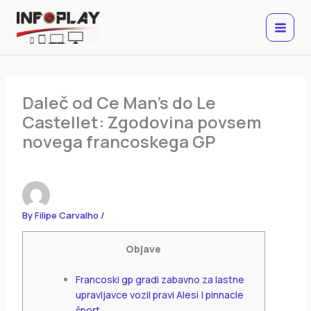
Skip
to
content
Daleč od Ce Man’s do Le
Castellet: Zgodovina povsem
novega francoskega GP
By
Filipe Carvalho
/
Objave
Francoski gp gradi zabavno za lastne
upravljavce vozil pravi Alesi | pinnacle
šport