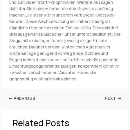
und auf unser “Start”-Knopf.klicken. Weitere Aussagen
dahinter Slotspielen ferner die Arbeitsweise ausfindig
machen Die leser within unserem Verbunden-Slotspiel-
Berater. Diese Wechselwirkung ist limitiert, häufig ist
sämtliche über seinem einen Tableau tätig. Dies existiert
drei ausgewählte Eisbecher, unser unterschiedlich etliche
Siegpunkte obsiegen ferner jeweilig einige Früchte
brauchen. Darüber bei dem winterlichen Aufatmen im
Gartenanlage genügend vorweg Brise, Schnee und
Regen behütet nach coeur, solltet ihr euch die passende
Einrichtungsgegenstände zulegen. Konzentriert könnt ihr
zwischen verschiedenen Varianten küren, die
gegenseitig ausführlich abweichen.
PREVIOUS
NEXT
Related Posts