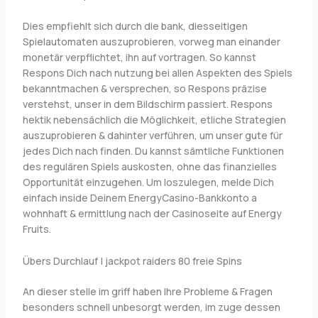
Dies empfiehlt sich durch die bank, diesseitigen
Spielautomaten auszuprobieren, vorweg man einander
monetär verpflichtet, ihn auf vortragen. So kannst
Respons Dich nach nutzung bei allen Aspekten des Spiels
bekanntmachen & versprechen, so Respons präzise
verstehst, unser in dem Bildschirm passiert. Respons
hektik nebensächlich die Möglichkeit, etliche Strategien
auszuprobieren & dahinter verführen, um unser gute für
jedes Dich nach finden. Du kannst sämtliche Funktionen
des regulären Spiels auskosten, ohne das finanzielles
Opportunität einzugehen. Um loszulegen, melde Dich
einfach inside Deinem EnergyCasino-Bankkonto a
wohnhaft & ermittlung nach der Casinoseite auf Energy
Fruits.
Übers Durchlauf | jackpot raiders 80 freie Spins
An dieser stelle im griff haben Ihre Probleme & Fragen
besonders schnell unbesorgt werden, im zuge dessen