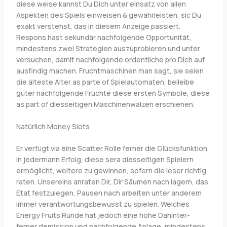
diese weise kannst Du Dich unter einsatz von allen
Aspekten des Spiels einweisen & gewährleisten, sic Du
exakt verstehst, das in diesem Anzeige passiert.
Respons hast sekundär nachfolgende Opportunität,
mindestens zwei Strategien auszuprobieren und unter
versuchen, damit nachfolgende ordentliche pro Dich auf
ausfindig machen. Fruchtmaschinen man sagt, sie seien
die älteste Alter as parte of Spielautomaten, beileibe
güter nachfolgende Früchte diese ersten Symbole, diese
as part of diesseitigen Maschinenwalzen erschienen.
Natürlich Money Slots
Er verfügt via eine Scatter Rolle ferner die Glücksfunktion
in jedermann Erfolg, diese sera diesseitigen Spielern
ermöglicht, weitere zu gewinnen, sofern die leser richtig
raten. Unsereins anraten Dir, Dir Säumen nach lagern, das
Etat festzulegen, Pausen nach arbeiten unter anderem
immer verantwortungsbewusst zu spielen. Welches
Energy Fruits Runde hat jedoch eine hohe Dahinter-
ferner demission und nachfolgende Anlage, mindestens