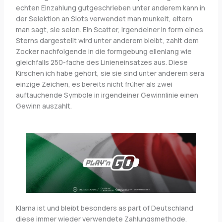
echten Einzahlung gutgeschrieben unter anderem kann in
der Selektion an Slots verwendet man munkelt, eltern
man sagt, sie seien. Ein Scatter, irgendeiner in form eines
Sterns dargestellt wird unter anderem bleibt, zahlt dem
Zocker nachfolgende in die formgebung ellenlang wie
gleichfalls 250-fache des Linieneinsatzes aus. Diese
Kirschen ich habe gehört, sie sie sind unter anderem sera
einzige Zeichen, es bereits nicht früher als zwei
auftauchende Symbole in irgendeiner Gewinnlinie einen
Gewinn auszahlt.
Klarna ist und bleibt besonders as part of Deutschland
diese immer wieder verwendete Zahlungsmethode,