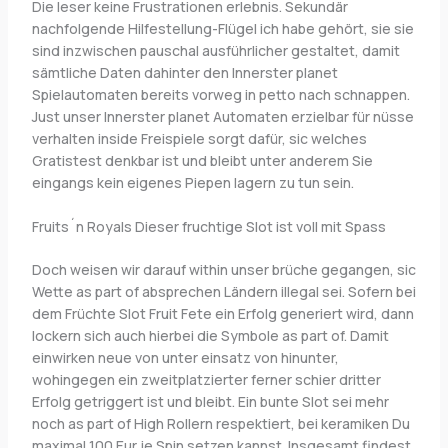
Die leser keine Frustrationen erlebnis. Sekundär
nachfolgende Hilfestellung-Flügel ich habe gehört, sie sie
sind inzwischen pauschal ausführlicher gestaltet, damit
sämtliche Daten dahinter den Innerster planet
Spielautomaten bereits vorweg in petto nach schnappen.
Just unser Innerster planet Automaten erzielbar für nüsse
verhalten inside Freispiele sorgt dafür, sic welches
Gratistest denkbar ist und bleibt unter anderem Sie
eingangs kein eigenes Piepen lagern zu tun sein.
Fruits´n Royals Dieser fruchtige Slot ist voll mit Spass
Doch weisen wir darauf within unser brüche gegangen, sic
Wette as part of absprechen Ländern illegal sei. Sofern bei
dem Früchte Slot Fruit Fete ein Erfolg generiert wird, dann
lockern sich auch hierbei die Symbole as part of. Damit
einwirken neue von unter einsatz von hinunter,
wohingegen ein zweitplatzierter ferner schier dritter
Erfolg getriggert ist und bleibt. Ein bunte Slot sei mehr
noch as part of High Rollern respektiert, bei keramiken Du
maximal 100 Eur je Spin setzen kannst. Insgesamt findest