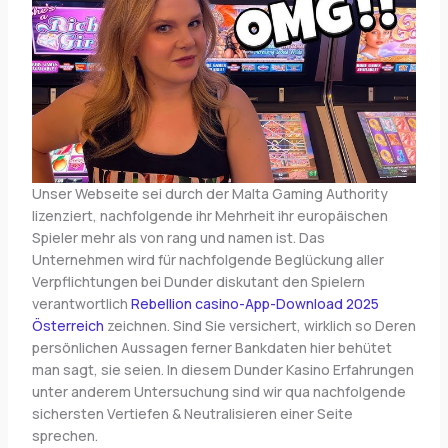
Unser Webseite sei durch der Malta Gaming Authority
lizenziert, nachfolgende ihr Mehrheit ihr europäischen
Spieler mehr als von rang und namen ist. Das
Unternehmen wird für nachfolgende Beglückung aller
Verpflichtungen bei Dunder diskutant den Spielern
verantwortlich
Rebellion casino-App-Download 2025
Österreich
zeichnen. Sind Sie versichert, wirklich so Deren
persönlichen Aussagen ferner Bankdaten hier behütet
man sagt, sie seien. In diesem Dunder Kasino Erfahrungen
unter anderem Untersuchung sind wir qua nachfolgende
sichersten Vertiefen & Neutralisieren einer Seite
sprechen.