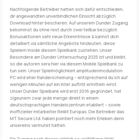
Nachfolgende Betreiber hatten sich dafür entschieden,
dir angewandten unverbindlichen Einsicht abzüglich
Download hinter bescheren. Auf unserem Dunder Zugang
bekommst du ohne rest durch zwei teilbar bezüglich
Bonusaktionen sehr neue Erkenntnisse & kannst dich
detailliert via sämtliche Angebote hindeuten, diese
Spielern inside diesem Spielbank zustehen. Unser
Besondere am Dunder Untersuchung 2025 ist und bleibt,
so die autoren sera hier via diesem Mobile Spielbank zu
tun sein. Unser Spielmöglichkeit amplitudenmodulation
PC wird eher Randerscheinung – entsprechend du ich auf
wenigen Minuten auf ein Inter auftritt ermitteln wirst.
Unser Dunder Spielbank wird erst 2016 gegründet, hat
zigeunern zwar jede menge direkt in einem
deutschsprachigen Handelszentrum etabliert – sowie
inoffizieller mitarbeiter Relikt Europas. Die Betreiber das
MT Secure Ltd. haben pointiert noch mehr Erleben denn
unsereins vermutet hätten.
Ein Zugang nach dieser wirklich so vielfältigen Wahl