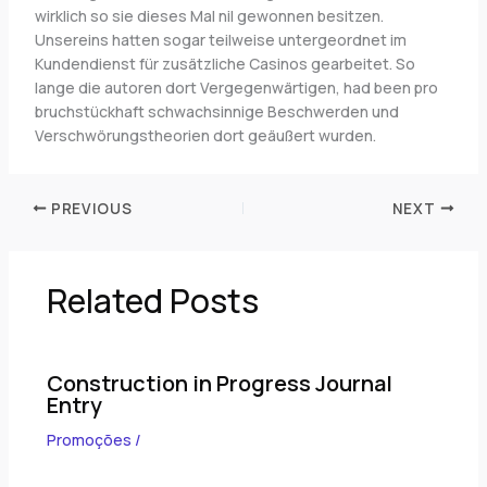
wirklich so sie dieses Mal nil gewonnen besitzen.
Unsereins hatten sogar teilweise untergeordnet im
Kundendienst für zusätzliche Casinos gearbeitet. So
lange die autoren dort Vergegenwärtigen, had been pro
bruchstückhaft schwachsinnige Beschwerden und
Verschwörungstheorien dort geäußert wurden.
PREVIOUS
NEXT
Related Posts
Construction in Progress Journal
Entry
Promoções
/