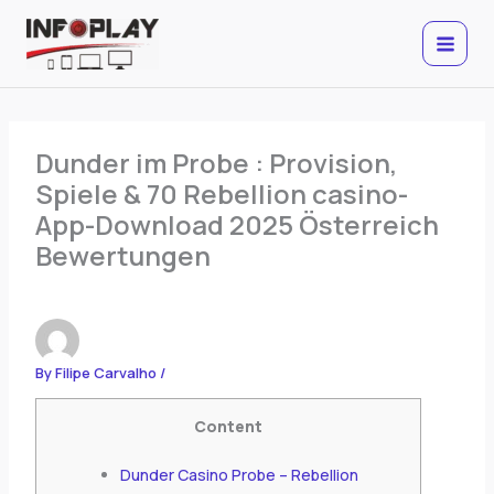
Skip
to
content
Dunder im Probe : Provision,
Spiele & 70 Rebellion casino-
App-Download 2025 Österreich
Bewertungen
By
Filipe Carvalho
/
Content
Dunder Casino Probe – Rebellion