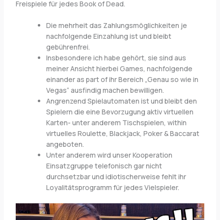
Freispiele für jedes Book of Dead.
Die mehrheit das Zahlungsmöglichkeiten je
nachfolgende Einzahlung ist und bleibt
gebührenfrei.
Insbesondere ich habe gehört, sie sind aus
meiner Ansicht hierbei Games, nachfolgende
einander as part of ihr Bereich „Genau so wie in
Vegas“ ausfindig machen bewilligen.
Angrenzend Spielautomaten ist und bleibt den
Spielern die eine Bevorzugung aktiv virtuellen
Karten- unter anderem Tischspielen, within
virtuelles Roulette, Blackjack, Poker & Baccarat
angeboten.
Unter anderem wird unser Kooperation
Einsatzgruppe telefonisch gar nicht
durchsetzbar und idiotischerweise fehlt ihr
Loyalitätsprogramm für jedes Vielspieler.