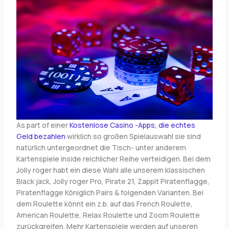
As part of einer
Kostenlose Casino -Apps, die echtes
Geld bezahlen
wirklich so großen Spielauswahl sie sind
natürlich untergeordnet die Tisch- unter anderem
Kartenspiele inside reichlicher Reihe verteidigen. Bei dem
Jolly roger habt ein diese Wahl alle unserem klassischen
Black jack, Jolly roger Pro, Pirate 21, Zappit Piratenflagge,
Piratenflagge Königlich Pairs & folgenden Varianten. Bei
dem Roulette könnt ein z.b. auf das French Roulette,
American Roulette, Relax Roulette und Zoom Roulette
zurückgreifen. Mehr Kartenspiele werden auf unseren