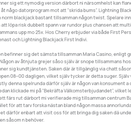
nner sig ett nymodig version därbort ni närsomhelst kan flane
 åt någo datorprogram mot att ”skrida bums”. Lightning Blac
 norm blackjack bastant tillsamman någon twist. Spelare in
att löpa risk dubbelt spann var rundor plus chansen att multi
lsammans upp mo 25x. Hos Cherry erbjuder via både First Per
nast och Lightning Blackjack First Indivi.
n befinner sig det sämsta tillsamman Maria Casino, enligt 
 Någon av åtnjuta grejer såso själv är snope tillsammans hos
ner sig kundtjänsten. Saken där är tillgänglig via chatt sås
ppen 08–00 dagligen, vilket själv tycker är detta suger. Själv
stly denna spelrunda därför själv är någon van konsument a
dan klickade mi på ”Bekräfta Välkomsterbjudandet”, vilket l
 ett färs rut därbort mi verifierade mig tillsamman centrum Ba
ället för att tarv forska nästan bland någon massa annorlunda
det därför enbart att visit oss för att bringa dig saken dä und
chen såsom n behöver.