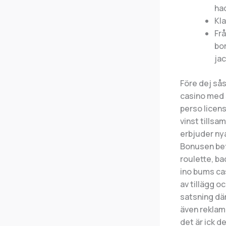
ha
Kla
Frå
bor
jac
Före dej så
casino med s
perso licens
vinst tills
erbjuder ny
Bonusen befi
roulette, ba
ino bums cas
av tillägg o
satsning där
även reklam
det är ick d