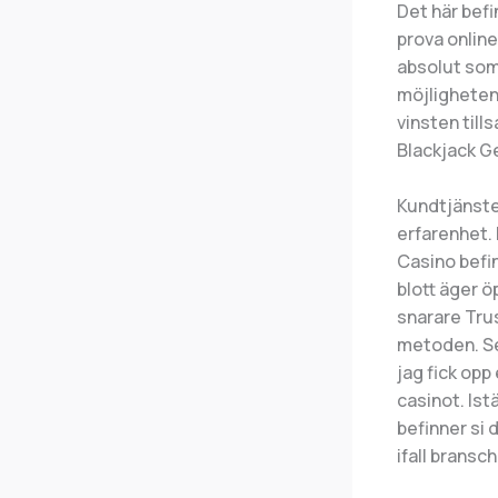
Det här befi
prova online
absolut som
möjligheten 
vinsten til
Blackjack Ge
Kundtjänste
erfarenhet.
Casino befin
blott äger ö
snarare Tru
metoden. Se
jag fick opp
casinot. Ist
befinner si 
ifall brans