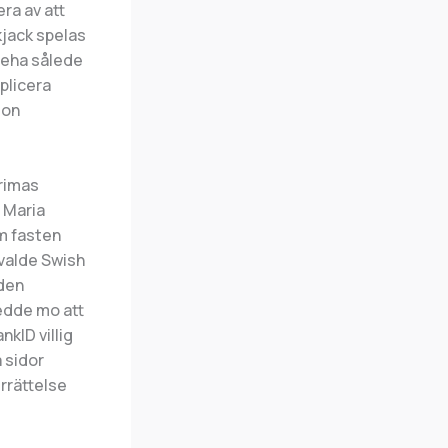
ra av att
kjack spelas
neha sålede
plicera
son
grimas
 Maria
om fasten
 valde Swish
 den
edde mo att
nkID villig
 sidor
errättelse