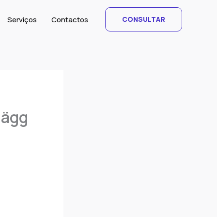
Serviços
Contactos
CONSULTAR
lägg