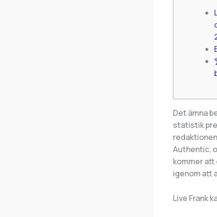
Det ämna be
statistik pr
redaktionen 
Authentic, o
kommer att 
igenom att a
Live Frank k