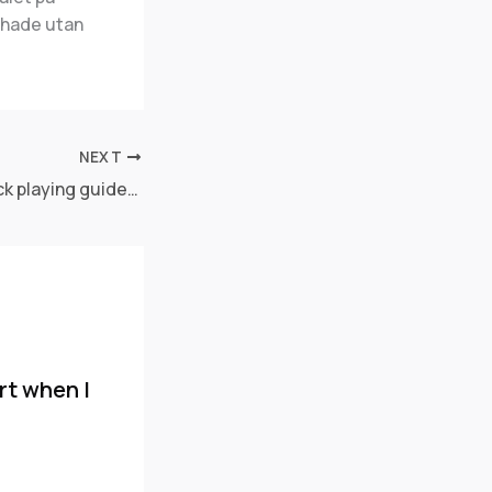
 hade utan
NEXT
WM Phoenix Unlock playing guide: 7 selections all of our professional likes
rt when I