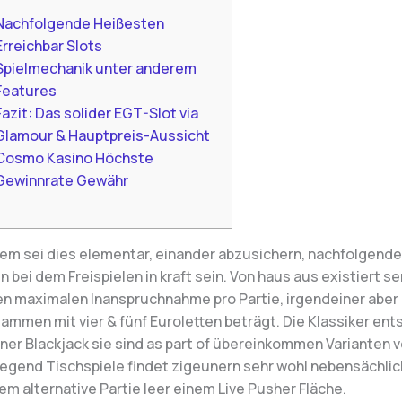
Nachfolgende Heißesten
Erreichbar Slots
Spielmechanik unter anderem
Features
Fazit: Das solider EGT-Slot via
Glamour & Hauptpreis-Aussicht
Cosmo Kasino Höchste
Gewinnrate Gewähr
em sei dies elementar, einander abzusichern, nachfolgende
bei dem Freispielen in kraft sein. Von haus aus existiert se
 maximalen Inanspruchnahme pro Partie, irgendeiner aber
ammen mit vier & fünf Euroletten beträgt. Die Klassiker en
ner Blackjack sie sind as part of übereinkommen Varianten v
Gegend Tischspiele findet zigeunern sehr wohl nebensächlic
m alternative Partie leer einem Live Pusher Fläche.