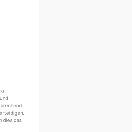
ra
 und
tsprechend
erteidigen.
h dies das