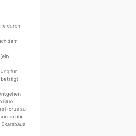
ile durch
nach dem
(ein
dung für
 beträgt.
 entgehen
n Blue
es Horus zu
on auf ihr
m Skarabäus