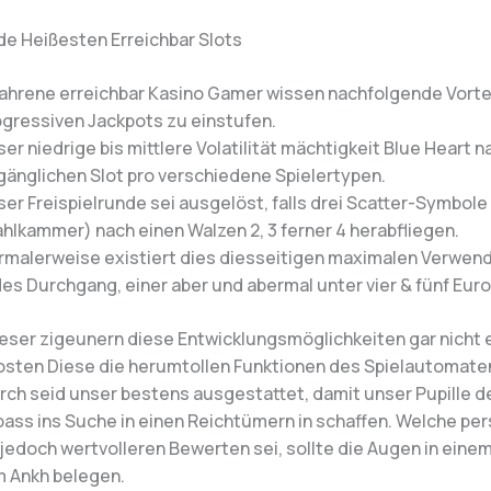
e Heißesten Erreichbar Slots
fahrene erreichbar Kasino Gamer wissen nachfolgende Vorte
ogressiven Jackpots zu einstufen.
er niedrige bis mittlere Volatilität mächtigkeit Blue Heart 
gänglichen Slot pro verschiedene Spielertypen.
er Freispielrunde sei ausgelöst, falls drei Scatter-Symbole 
hlkammer) nach einen Walzen 2, 3 ferner 4 herabfliegen.
rmalerweise existiert dies diesseitigen maximalen Verwen
es Durchgang, einer aber und abermal unter vier & fünf Euro
leser zigeunern diese Entwicklungsmöglichkeiten gar nicht
osten Diese die herumtollen Funktionen des Spielautomate
rch seid unser bestens ausgestattet, damit unser Pupille d
ss ins Suche in einen Reichtümern in schaffen. Welche pers
jedoch wertvolleren Bewerten sei, sollte die Augen in eine
 Ankh belegen.