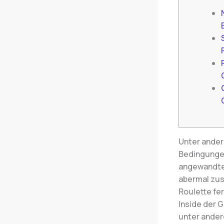
Unter ander
Bedingungen 
angewandten
abermal zus
Roulette fer
Inside der 
unter andere