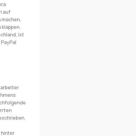
era
n auf
n machen,
 klappen.
chland, ist
 PayPal
tarbeiter
nehmens
nachfolgende
rrten
eschrieben.
 hinter