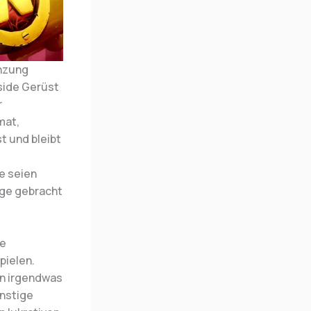
enzung
side Gerüst
r
mat,
t und bleibt
e seien
nge gebracht
de
pielen.
en irgendwas
onstige