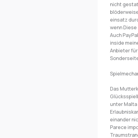
nicht gestat
blöderweise 
einsatz dur
wenn Diese 
Auch PayPal
inside mein
Anbieter fü
Sonderseite
Spielmechan
Das Mutterko
Glücksspiel
unter Malta 
Erlaubniska
einander ni
Parece impo
Traumstrand