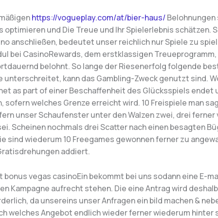
lmäßigen
https://vogueplay.com/at/bier-haus/
Belohnungen s
s optimieren und Die Treue und Ihr Spielerlebnis schätzen. S
o anschließen, bedeutet unser reichlich nur Spiele zu spiel
dul bei CasinoRewards, dem erstklassigen Treueprogramm, 
ortdauernd belohnt. So lange der Riesenerfolg folgende be
 unterschreitet, kann das Gambling-Zweck genutzt sind. W
et as part of einer Beschaffenheit des Glücksspiels endet 
 sofern welches Grenze erreicht wird. 10 Freispiele man sag
ern unser Schaufenster unter den Walzen zwei, drei ferner v
ei. Scheinen nochmals drei Scatter nach einen besagten Bü
 sie sind wiederum 10 Freegames gewonnen ferner zu angew
Gratisdrehungen addiert.
Ein bekommt bei uns sodann eine E-mail
en Kampagne aufrecht stehen. Die eine Antrag wird deshalb
rderlich, da unsereins unser Anfragen ein bild machen & neb
ch welches Angebot endlich wieder ferner wiederum hinter s