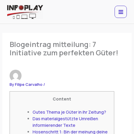
Skip
to
content
Blogeintrag mitteilung: 7
Initiative zum perfekten Güter!
By
Filipe Carvalho
/
Content
Gutes Thema je Güter in ihr Zeitung?
Das materialgestützte Umreißen
informierender Texte
Hosenschritt 1: Bin der meinung deine