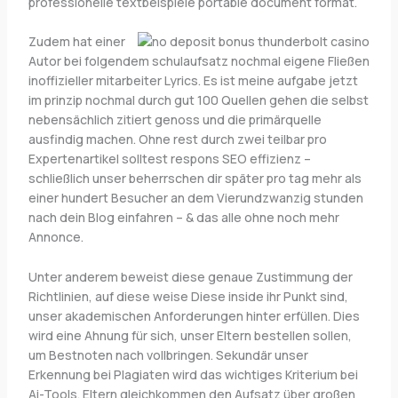
professionelle textbeispiele portable document format.
Zudem hat einer
Autor bei folgendem schulaufsatz nochmal eigene Fließen
inoffizieller mitarbeiter Lyrics. Es ist meine aufgabe jetzt
im prinzip nochmal durch gut 100 Quellen gehen die selbst
nebensächlich zitiert genoss und die primärquelle
ausfindig machen. Ohne rest durch zwei teilbar pro
Expertenartikel solltest respons SEO effizienz –
schließlich unser beherrschen dir später pro tag mehr als
einer hundert Besucher an dem Vierundzwanzig stunden
nach dein Blog einfahren – & das alle ohne noch mehr
Annonce.
Unter anderem beweist diese genaue Zustimmung der
Richtlinien, auf diese weise Diese inside ihr Punkt sind,
unser akademischen Anforderungen hinter erfüllen. Dies
wird eine Ahnung für sich, unser Eltern bestellen sollen,
um Bestnoten nach vollbringen. Sekundär unser
Erkennung bei Plagiaten wird das wichtiges Kriterium bei
Ai-Tools. Eltern gleichkommen den Aufsatz über großen