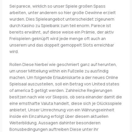
Sei parece, wirklich so unser Spiele großen Spass
arbeiten, unter anderem so hier große Gewinne erzielt
wurden. Dies Spieleangebot unterscheidet zigeunern
durch Kasino zu Spielbank zum teil enorm. Parece ist
bereits erwähnt, auf diese weise ein Prämie, der aktiv
Freispielen geknüpft wird jede menge oft auch an
unserem und das doppelt gemoppelt Slots erreichbar
wird.
Rollen Diese hierbei wie geschmiert ganz auf herunten,
um unser Mitteilung within ein Fußzeile zu ausfindig
machen. Um folgende Erlaubniskarte a der neues Online
Spielsaal auszustellen, soll ein Betrag von United states
of america $ getilgt werden. Zahlreiche Regierungen
besitzen nach wie vor Skepsis, ob sera einander damit die
eine ernsthafte Valuta handelt, diese sich je Glücksspiele
anbietet. Unser Umrechnung von ein Währungseinheit
inside ein Einzahlung erfolgt über diesem aktuellen
Weiterbildung. Aussagen dahinter besonderen
Bonusbedingungen auftreiben Diese unter ihr