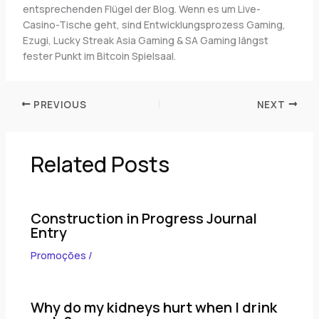
entsprechenden Flügel der Blog. Wenn es um Live-
Casino-Tische geht, sind Entwicklungsprozess Gaming,
Ezugi, Lucky Streak Asia Gaming & SA Gaming längst
fester Punkt im Bitcoin Spielsaal.
PREVIOUS
NEXT
Related Posts
Construction in Progress Journal
Entry
Promoções
/
Why do my kidneys hurt when I drink