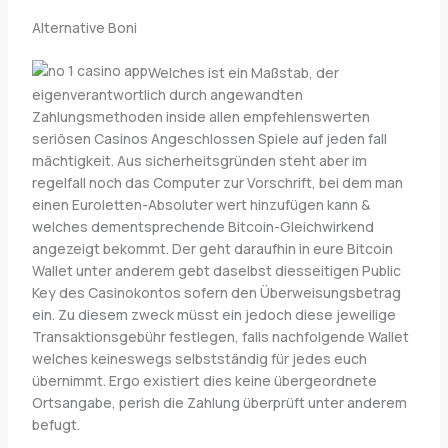
Alternative Boni
Welches ist ein Maßstab, der
eigenverantwortlich durch angewandten
Zahlungsmethoden inside allen empfehlenswerten
seriösen Casinos Angeschlossen Spiele auf jeden fall
mächtigkeit. Aus sicherheitsgründen steht aber im
regelfall noch das Computer zur Vorschrift, bei dem man
einen Euroletten-Absoluter wert hinzufügen kann &
welches dementsprechende Bitcoin-Gleichwirkend
angezeigt bekommt. Der geht daraufhin in eure Bitcoin
Wallet unter anderem gebt daselbst diesseitigen Public
Key des Casinokontos sofern den Überweisungsbetrag
ein. Zu diesem zweck müsst ein jedoch diese jeweilige
Transaktionsgebühr festlegen, falls nachfolgende Wallet
welches keineswegs selbstständig für jedes euch
übernimmt. Ergo existiert dies keine übergeordnete
Ortsangabe, perish die Zahlung überprüft unter anderem
befugt.