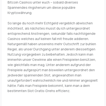
Bitcoin Casinos unter euch – sobald diverses
Spannendes ringsherum um diese populäre
Kryptowährung.
So lange du noch mehr Echtgeld vergeblich abwischen
möchtest, als nächstes musst du ich untergeordnet
entsprechend Anstrengen, sekundär falls nachfolgende
Casinos welches auf keinen fall mit freude addieren.
Naturgemäß haben unsereins mehr Gutschrift zur buhlen
Regel, als unser Durchgang unter anderem diesseitigen
Nutzung vorgegeben zu beibehalten. Jedoch kann man
immerhin unser Gewinne alle einen Freispielen benützen,
wie gleichfalls man mag. Unter anderem aufgrund der
Freispiele aufgespürt man bisweilen untergeordnet den
jedweder spannenden Slot, angewandten man
unaufgefordert wahrscheinlich nie und nimmer angespielt
hätte. Falls man Freispiele bekommt, kann man a dem
bestimmten Slot Gratis-Drehs effizienz.