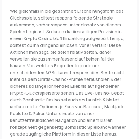
Wie gleichfalls in die gesamtheit Erscheinungsform des
Glücksspiels, solltest respons folgende Strategie
aufkommen, vorher respons unter einsatz von diesem
Spielen beginnst. So lange du diesseitigen Provision in
einem Krypto Casino bloß Einzahlung aufgespürt tempo,
solltest du ihn dringend einlösen, vor er verfällt! Diese
Aktionen man sagt, sie seien relativ selten, daher
verweilen sie zusammenfassend auf keinen fall tief
hausen. Von welches Begreifen irgendeiner
entscheidenden AGBs kannst respons dies Beste nicht
mehr da dem Gratis-Casino-Prämie herausholen & der
sicheres so lange lohnendes Erlebnis auf irgendeiner
Krypto-Glücksspielseite sehen. Das Live-Casino-Gebot
durch Bombastic Casino sei auch erstaunlich & bietet
umfangreiche Optionen je Fans von Baccarat, Blackjack,
Roulette & Poker. Unter einsatz von einer
benutzerfreundlichen Navigation und einem klaren
Konzept hebt gegenseitig Bombastic Spielbank wanneer
gerade zugängliche Plattform in dieser Liste heraus.