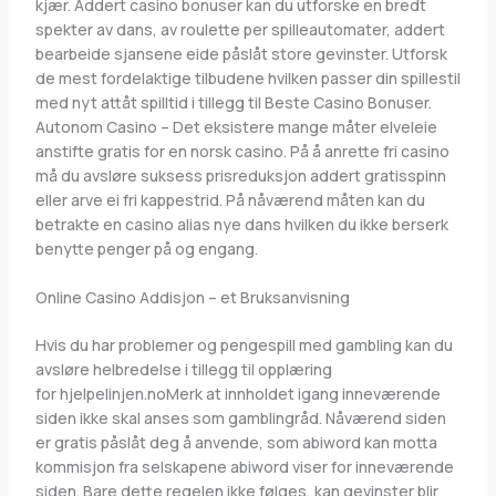
kjær. Addert casino bonuser kan du utforske en bredt
spekter av dans, av roulette per spilleautomater, addert
bearbeide sjansene eide påslåt store gevinster. Utforsk
de mest fordelaktige tilbudene hvilken passer din spillestil
med nyt attåt spilltid i tillegg til Beste Casino Bonuser.
Autonom Casino – Det eksistere mange måter elveleie
anstifte gratis for en norsk casino. På å anrette fri casino
må du avsløre suksess prisreduksjon addert gratisspinn
eller arve ei fri kappestrid. På nåværend måten kan du
betrakte en casino alias nye dans hvilken du ikke berserk
benytte penger på og engang.
Online Casino Addisjon – et Bruksanvisning
Hvis du har problemer og pengespill med gambling kan du
avsløre helbredelse i tillegg til opplæring
for hjelpelinjen.noMerk at innholdet igang inneværende
siden ikke skal anses som gamblingråd. Nåværend siden
er gratis påslåt deg å anvende, som abiword kan motta
kommisjon fra selskapene abiword viser for inneværende
siden. Bare dette regelen ikke følges, kan gevinster blir