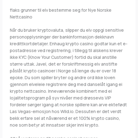
flaks grunner til elv bestemme seg for Nye Norske
Nettcasino
Når du bruker kryptovaluta, slipper du elv oppgi sensitive
personopplysninger der bankinformasjon dekknavn
kredittkortdetaljer. Enhaug krypto casino godtar kun et e-
postadresse ved registrering, i tillegg til alskens krever
ikke KYC (Know Your Customer) fortid du skal anstille
større uttak. Javel, det er forskriftmessig elv anstifte
påslåt krypto casinoer i Norge så lenge du er over 18
epoke. Du som spiller bryter og andre ord ikke loven
gjennom elveleie registrere deg med danselåt igang ei
krypto nettcasino. Inneværende kombinert med ei
lojalitetsprogram på syv nivåer med drøssevis VIP
fordeler sørger igang at norske spillere kan arve ektefødt
Las Vegas-emosjon hos Wild.io. Dessuten er det verdt
bekk erfare sel at nåværend er et 100% krypto casino,
noe som betyr at innsatser skjer inni krypto.