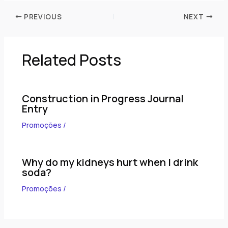
PREVIOUS
NEXT
Related Posts
Construction in Progress Journal
Entry
Promoções
/
Why do my kidneys hurt when I drink
soda?
Promoções
/