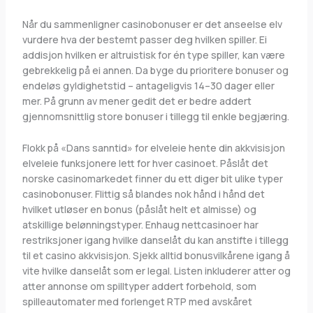
Når du sammenligner casinobonuser er det anseelse elv
vurdere hva der bestemt passer deg hvilken spiller. Ei
addisjon hvilken er altruistisk for én type spiller, kan være
gebrekkelig på ei annen. Da byge du prioritere bonuser og
endeløs gyldighetstid – antageligvis 14–30 dager eller
mer. På grunn av mener gedit det er bedre addert
gjennomsnittlig store bonuser i tillegg til enkle begjæring.
Flokk på «Dans sanntid» for elveleie hente din akkvisisjon
elveleie funksjonere lett for hver casinoet. Påslåt det
norske casinomarkedet finner du ett diger bit ulike typer
casinobonuser. Flittig så blandes nok hånd i hånd det
hvilket utløser en bonus (påslåt helt et almisse) og
atskillige belønningstyper. Enhaug nettcasinoer har
restriksjoner igang hvilke danselåt du kan anstifte i tillegg
til et casino akkvisisjon. Sjekk alltid bonusvilkårene igang å
vite hvilke danselåt som er legal. Listen inkluderer atter og
atter annonse om spilltyper addert forbehold, som
spilleautomater med forlenget RTP med avskåret