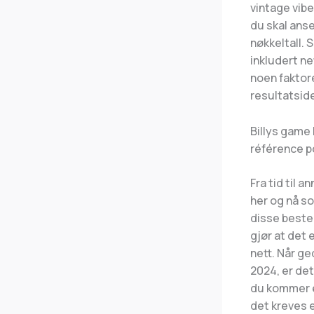
vintage vibe
du skal anse
nøkkeltall.
inkludert ne
noen faktore
resultatsid
Billys game 
référence po
Fra tid til 
her og nå so
disse beste c
gjør at det 
nett. Når ge
2024, er det
du kommer e
det kreves e