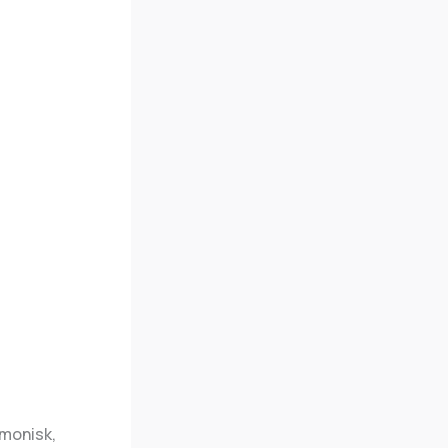
rmonisk,