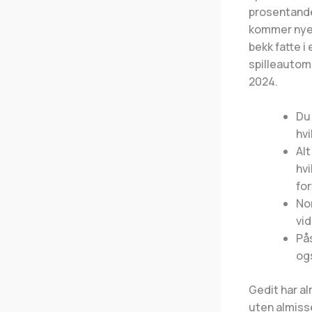
prosentande
kommer nye 
bekk fatte i
spilleautoma
2024.
Du 
hvi
Alt
hvi
fo
Nor
vi
Pås
ogs
Gedit har al
uten almisse