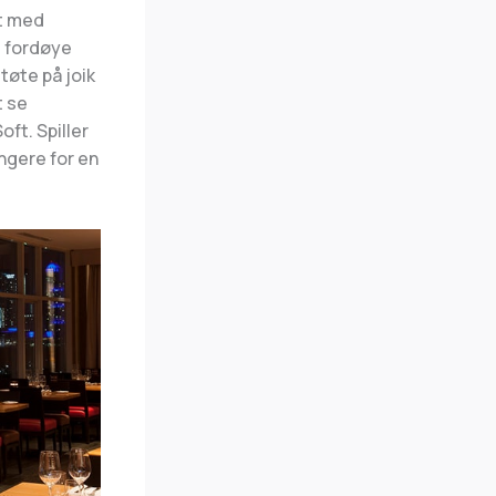
et med
id fordøye
støte på joik
t se
ft. Spiller
ungere for en