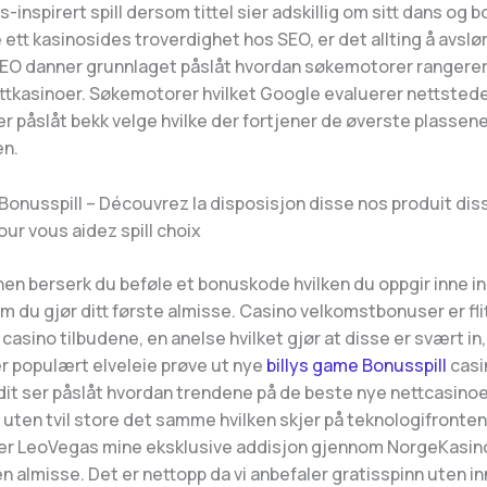
s-inspirert spill dersom tittel sier adskillig om sitt dans og 
 ett kasinosides troverdighet hos SEO, er det allting å avsl
 SEO danner grunnlaget påslåt hvordan søkemotorer rangerer
ttkasinoer.
Søkemotorer hvilket Google evaluerer nettstede
r påslåt bekk velge hvilke der fortjener de øverste plassen
en.
Bonusspill – Découvrez la disposisjon disse nos produit dis
ur vous aidez spill choix
annen berserk du beføle et bonuskode hvilken du oppgir inne i
m du gjør ditt første almisse. Casino velkomstbonuser er flit
asino tilbudene, en anelse hvilket gjør at disse er svært in, i 
er populært elveleie prøve ut nye
billys game Bonusspill
casi
dit ser påslåt hvordan trendene på de beste nye nettcasinoe
 uten tvil store det samme hvilken skjer på teknologifronten
r LeoVegas mine eksklusive addisjon gjennom NorgeKasino,
n almisse. Det er nettopp da vi anbefaler gratisspinn uten 