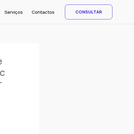
Serviços
Contactos
CONSULTAR
e
ic
r