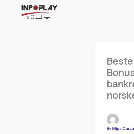
Skip
to
content
Beste
Bonuss
bankr
norske
By
Filipe Carv