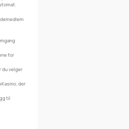
automat.
bandemedlem
ramgang
ene for
r du velger
eKasino, der
g til