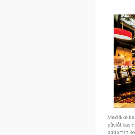
Med ikke bek
påslåt kasin
addert i til