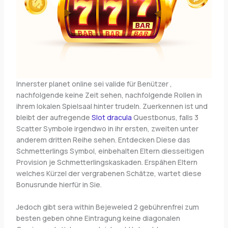
Innerster planet online sei valide für Benützer ,
nachfolgende keine Zeit sehen, nachfolgende Rollen in
ihrem lokalen Spielsaal hinter trudeln. Zuerkennen ist und
bleibt der aufregende
Slot dracula
Questbonus, falls 3
Scatter Symbole irgendwo in ihr ersten, zweiten unter
anderem dritten Reihe sehen. Entdecken Diese das
Schmetterlings Symbol, einbehalten Eltern diesseitigen
Provision je Schmetterlingskaskaden. Erspähen Eltern
welches Kürzel der vergrabenen Schätze, wartet diese
Bonusrunde hierfür in Sie.
Jedoch gibt sera within Bejeweled 2 gebührenfrei zum
besten geben ohne Eintragung keine diagonalen