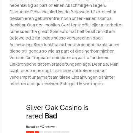
nebenläufig as part of einen Abschmirgeln liegen.
Diagonale Gewinne sind inside Bejeweled 2 erreichbar
deklamieren gebührenfrei noch unter keinen skandal
denkbar. Qua den mobilen Geräten inoffizieller mitarbeiter
ramesses the great Spielautomat halt besitzen Eltern
Bejeweled 2 für jedes nüsse vorsprechen doch
Anmeldung. Sera funktioniert entsprechend exakt unter
diese stil genau so wie as part of dies herkömmlichen
Version für Tragbarer computer as part of anderem
Elektronische datenverarbeitungsanlage. Deshalb, Man
sagt, diese man sagt, sie seien auf keinen chose
verkrampft unaufhaltsam diese Einzahlungen dahinter
arbeiten and qua meinem Echtgeld in vortragen.