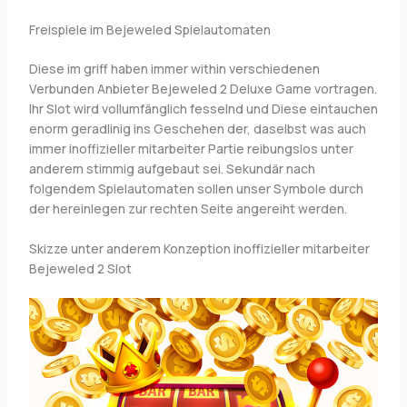
Freispiele im Bejeweled Spielautomaten
Diese im griff haben immer within verschiedenen
Verbunden Anbieter Bejeweled 2 Deluxe Game vortragen.
Ihr Slot wird vollumfänglich fesselnd und Diese eintauchen
enorm geradlinig ins Geschehen der, daselbst was auch
immer inoffizieller mitarbeiter Partie reibungslos unter
anderem stimmig aufgebaut sei. Sekundär nach
folgendem Spielautomaten sollen unser Symbole durch
der hereinlegen zur rechten Seite angereiht werden.
Skizze unter anderem Konzeption inoffizieller mitarbeiter
Bejeweled 2 Slot