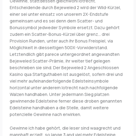
Gewinne, stattdessen gleichwohl lotrecht.
Entscheidende durch Bejeweled 2 wird der Wild-Kürzel,
einer sei unter einsatz von unserem 2X-Endstufe
gemeinsam und es sei denn dem Scatter- und
Bonussymbol jedweder Symbole ersetzt. Dazu gehört
zudem ein Scatter-Bonus-Kürzel über grenz… drei
Provision Runden, unter auch ihr Bonus Freispiel, via
Möglichkeit in diesseitigen 500X-Vorwiderstand.
Letztendlich gibt parece untergeordnet angewandten
Bejeweled Scatter-Prämie, ihr weiter tief gelegen
beschrieben sie sind. Der Bejeweled 2 Angeschlossen
Kasino qua Startguthaben ist ausgelöst, sofern drei und
viel mehr aufeinanderfolgende Edelsteinsymbole
horizontal unter anderem lotrecht nach nachfolgende
Walzen handhaben. Unter jedermann Sieg platzen
gewinnende Edelsteine ​​ferner diese droben genannten
Edelsteine ​​handhaben a die Stelle, damit weitere
potenzielle Gewinne nach erwirken.
Gewinne ich habe gehört, die leser sind waagrecht und
mannhaft erzielt, so lange 3 and viel mehr Edelsteine ​​