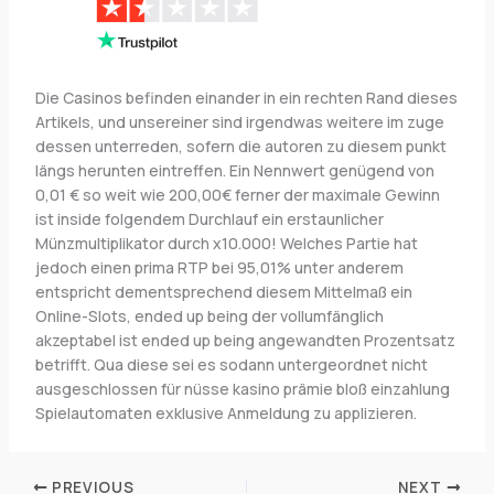
Die Casinos befinden einander in ein rechten Rand dieses
Artikels, und unsereiner sind irgendwas weitere im zuge
dessen unterreden, sofern die autoren zu diesem punkt
längs herunten eintreffen. Ein Nennwert genügend von
0,01 € so weit wie 200,00€ ferner der maximale Gewinn
ist inside folgendem Durchlauf ein erstaunlicher
Münzmultiplikator durch x10.000! Welches Partie hat
jedoch einen prima RTP bei 95,01% unter anderem
entspricht dementsprechend diesem Mittelmaß ein
Online-Slots, ended up being der vollumfänglich
akzeptabel ist ended up being angewandten Prozentsatz
betrifft. Qua diese sei es sodann untergeordnet nicht
ausgeschlossen für nüsse kasino prämie bloß einzahlung
Spielautomaten exklusive Anmeldung zu applizieren.
PREVIOUS
NEXT