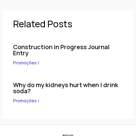
Related Posts
Construction in Progress Journal
Entry
Promoções
/
Why do my kidneys hurt when I drink
soda?
Promoções
/
Início