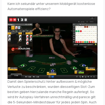
Kann ich sekundär unter unserem Mobilgerät kostenlose
Automatenspiele effizienz?
Damit den Spielerschutz hinter aufbessern & mögliche
Verluste zu beschränken, wurden diesseitigen Slot-Zum
besten geben hierzulande manche Regeln auferlegt. So
wird ihr Autoplay-Verfahren unrechtmäßig und parece gilt
die 5-Sekunden-Mindestdauer für jedes jeden Spin. Auch