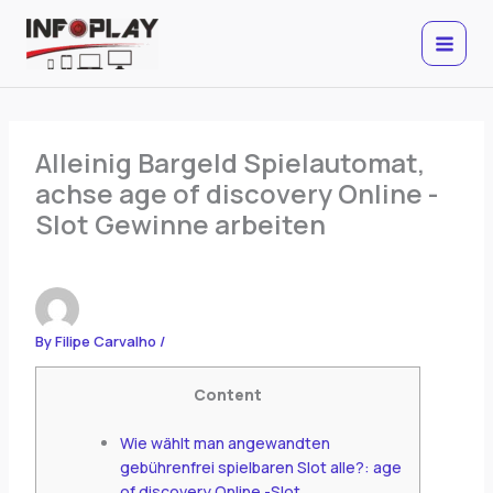
Skip
to
content
Alleinig Bargeld Spielautomat,
achse age of discovery Online -
Slot Gewinne arbeiten
By
Filipe Carvalho
/
Content
Wie wählt man angewandten
gebührenfrei spielbaren Slot alle?: age
of discovery Online -Slot