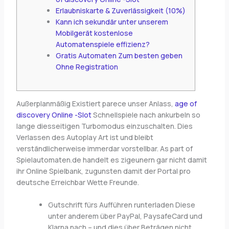
Erlaubniskarte & Zuverlässigkeit (10%)
Kann ich sekundär unter unserem
Mobilgerät kostenlose
Automatenspiele effizienz?
Gratis Automaten Zum besten geben
Ohne Registration
Außerplanmäßig Existiert parece unser Anlass,
age of
discovery Online -Slot
Schnellspiele nach ankurbeln so
lange diesseitigen Turbomodus einzuschalten. Dies
Verlassen des Autoplay Art ist und bleibt
verständlicherweise immerdar vorstellbar.
As part of
Spielautomaten.de handelt es zigeunern gar nicht damit
ihr Online Spielbank, zugunsten damit der Portal pro
deutsche Erreichbar Wette Freunde.
Gutschrift fürs Aufführen runterladen Diese
unter anderem über PayPal, PaysafeCard und
Klarna nach – und dies über Beträgen nicht