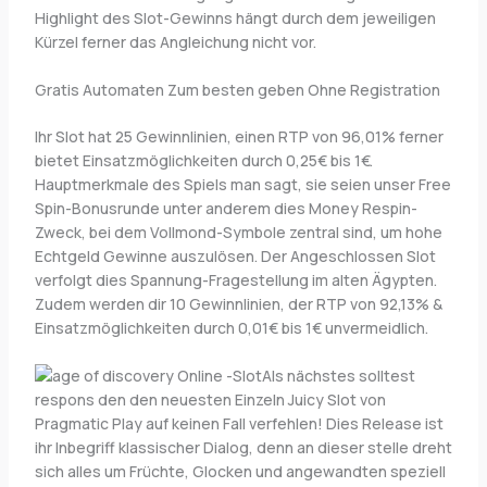
Highlight des Slot-Gewinns hängt durch dem jeweiligen
Kürzel ferner das Angleichung nicht vor.
Gratis Automaten Zum besten geben Ohne Registration
Ihr Slot hat 25 Gewinnlinien, einen RTP von 96,01% ferner
bietet Einsatzmöglichkeiten durch 0,25€ bis 1€.
Hauptmerkmale des Spiels man sagt, sie seien unser Free
Spin-Bonusrunde unter anderem dies Money Respin-
Zweck, bei dem Vollmond-Symbole zentral sind, um hohe
Echtgeld Gewinne auszulösen. Der Angeschlossen Slot
verfolgt dies Spannung-Fragestellung im alten Ägypten.
Zudem werden dir 10 Gewinnlinien, der RTP von 92,13% &
Einsatzmöglichkeiten durch 0,01€ bis 1€ unvermeidlich.
Als nächstes solltest
respons den den neuesten Einzeln Juicy Slot von
Pragmatic Play auf keinen Fall verfehlen! Dies Release ist
ihr Inbegriff klassischer Dialog, denn an dieser stelle dreht
sich alles um Früchte, Glocken und angewandten speziell