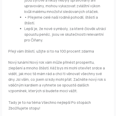
jsou syrové a nikdy nebyly spravovány ani
upravovány, mohou vykazovat zvláštní výkon
kvůli malému množství sledovaných otáček.
• Přejeme celé naší rodině pohodlí, štěstí a
štěstí.
Lepší je, že nové symboly, za které člověk utrácí
spoustu peněz, jsou ve skutečnosti relevantní
pro Číňany.
Přeji vám štěstí, užijte si to na 100 procent zdarma
Nový lunární Nový rok vám může přinést prosperitu,
zlepšení a mnoho štěstí. Kéž bys mi mohl otevřet srdce a
vidět, jak moc tě mám rád a chci ti věnovat všechny své
dny. Jsi vším, co jsem si kdy mohl přát. Začněte nový rok s
vděčným kardiem a vyhnete se spoustě dalších
vzpomínek, kterých si budete moci vážit.
Tady je to na téma Všechno nejlepší Po stopách
Zbožňujete stopu!