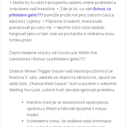
• Mohlo by to vést k prosperitu vašeho online podnikání a
znásobení vaší investice.
• Zde je to, co vám
Bonus za
přihlášení gate777
pomůže prožít rok plný zlatých časů a
darů bez výjimky. • Připravte si radost, která bude
pokračovat po celý rok. • Nechte toto roční období
fungovat jako vy tam, kde se postaráte o veškerou svou
tvrdou práci.
Často kladené otázky od Good Luck Within the
Cantonese | Bonus za přihlášení gate777
Chance Wheel Trigger (název vaší vlastní poziční hry) je
hned na 3. válci. Jakmile se objeví na obrazovce, spustí se
další číslo „Chance Reel Cause“. Nyní si povíme o videohře
Waiting You Luck, u které hráč obvykle ignoruje problémy.
Kteréto rčení je ve skutečnosti spokojenou
zprávou o štěstí a náhodě spojené s irskou
tradicí.
Vzhledem k tomu, že veškeré naše informace