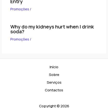
Entry
Promoções
/
Why do my kidneys hurt when I drink
soda?
Promoções
/
Início
Sobre
Serviços
Contactos
Copyright © 2026