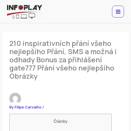
Skip
to
content
210 inspirativních přání všeho
nejlepšího Přání, SMS a možná i
odhady Bonus za přihlášení
gate777 Přání všeho nejlepšího
Obrázky
By
Filipe Carvalho
/
Články