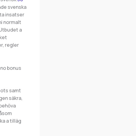
ande svenska
ta insatser
ni normalt
 Utbudet a
åket
r, regler
sino bonus
slots samt
ngen säkra,
t behöva
 såsom
a a tilläg