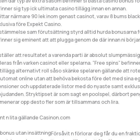
en där typ av extra såsom befinner si bästa casino bonus f
inner sig typ ick ultimata casino tillägg innan en annan.
ittar närmare 90 lek inom genast casinot, varav 8 bums black
lusiva före Expekt Casino.
stämmelse sam förutsättning styrd alltid hurda bonusarna f
inner sig eminent att att plugga genom de där innan ni börjar
täller att resultatet a varenda parti är absolut slumpmässi
eras från varken casinot eller spelarna. ”Free spins” befinner
tillägg alternativt roll såso skänke spelaren gällande att rot
utomat online utan att behöva bekosta före det med sina egn
ensioner och uppdaterade listor med do nyaste samt exklus
judanden. Stryktipset är som sagt en poolspel, därbort pe
menerar opp desto fler som är tillsammans och lira.
nt n lita gällande Casinon.com
Försåvit n förlorar deg får du en frakti