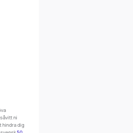
öva
såvitt ni
t hindra dig
n svensk
50