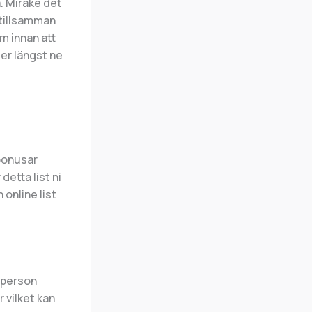
a. Mirake det
 tillsamman
m innan att
ser längst ne
bonusar
detta list ni
online list
 person
 vilket kan