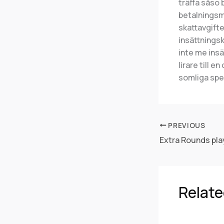
träffa såso 
betalningsm
skattavgifte
insättningsk
inte me ins
lirare till 
somliga spe
PREVIOUS
Relate