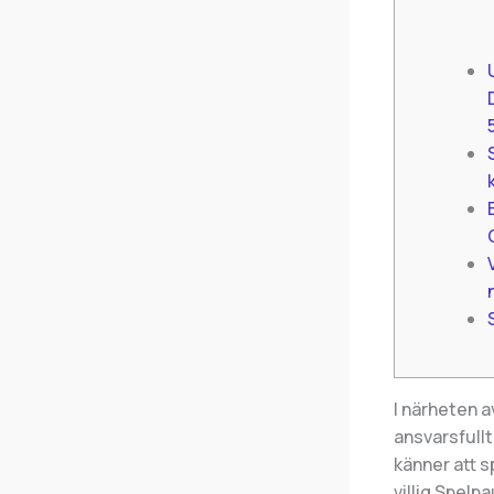
I närheten a
ansvarsfullt
känner att s
villig Spelp