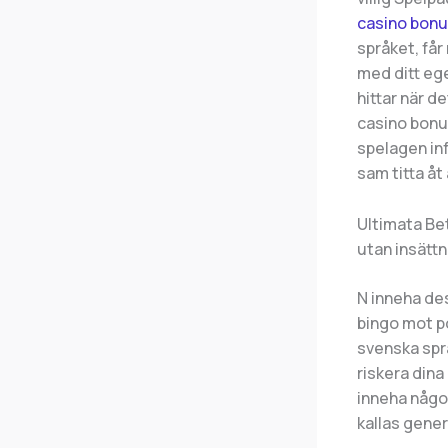
casino bonu
språket, får
med ditt ege
hittar när 
casino bonu
spelagen in
sam titta å
Ultimata Be
utan insättn
N inneha des
bingo mot po
svenska språ
riskera din
inneha någo
kallas gener