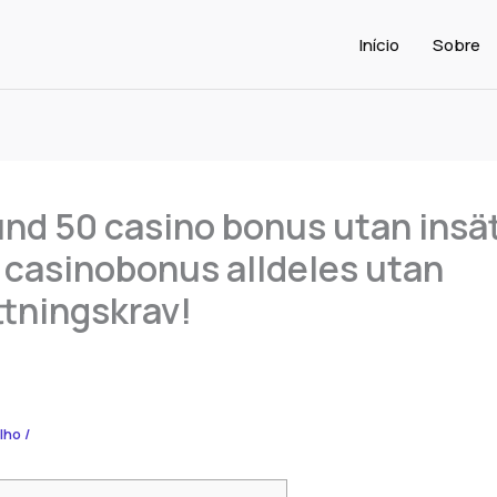
Início
Sobre
und 50 casino bonus utan insä
s casinobonus alldeles utan
tningskrav!
alho
/