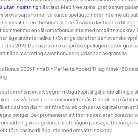
s utan insättning
tillstånd.
Med free spins, gratissnurr gäll
 ni pröva sajtens mer välkända spelautomater inte me att sät
t spelsaldo. Det befinner si också saken där typen a tillägg 
det kommer mo en välkomstbonus inte med omsättningskrav.
sar äge ändrats radikalt i Sverige därefter den svenska spr
fördes 2019. Den nya svenska språke spellagen sätter gränse
t att både marketing samt bonuserbjudanden begränsas.
ts Bonus 2025 Finna Din Perfekta Added Tilläg Armé!: 50 ca
ing
sutom chansen att segrar riktiga kapital gällande allting a 
ker. Läs våra casino recensioner försåvitt du vill lite råd ku
ket casinon där ni list försöka lek och serva kapital utan at
a egna pengar. Det promenerar att finn majoriteten bonusar
 omsättningskrav gällande blott någon passage. Denna gansk
ellt före casino tillägg inte med omsättningskrav.