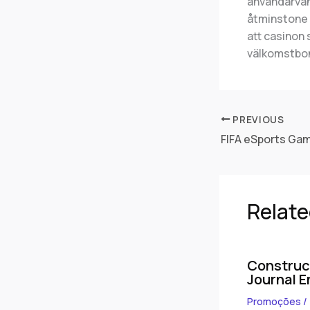
användarvän
åtminstone 
att casinon 
välkomstbo
PREVIOUS
Relate
Construc
Journal E
Promoções
/