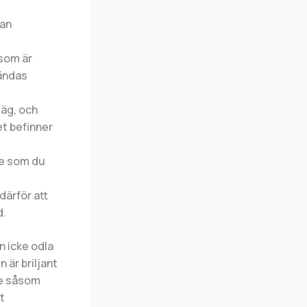
dan
som är
vändas
läg, och
t befinner
nde som du
ärför att
d.
n icke odla
 är briljant
re såsom
t