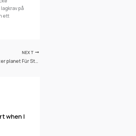
icke
 lagkrav på
n ett
NEXT
Gladiators Innerster planet Für Strategie spielen triple chance Spielautomaten nüsse vortragen ohne Registrierung
rt when I