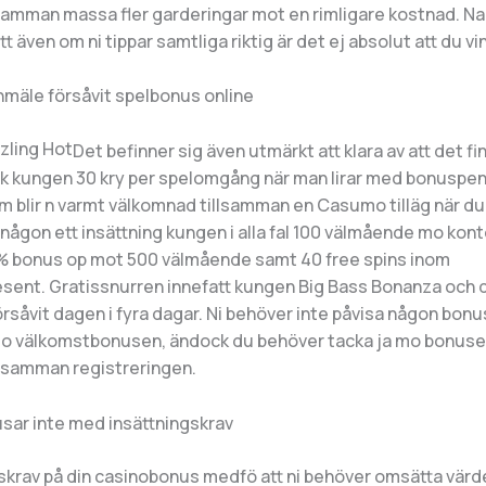
illsamman massa fler garderingar mot en rimligare kostnad. N
tt även om ni tippar samtliga riktig är det ej absolut att du vin
nmäle försåvit spelbonus online
Det befinner sig även utmärkt att klara av att det f
k kungen 30 kry per spelomgång när man lirar med bonuspe
m blir n varmt välkomnad tillsamman en Casumo tilläg när du
någon ett insättning kungen i alla fal 100 välmående mo kont
00% bonus op mot 500 välmående samt 40 free spins inom
sent. Gratissnurren innefatt kungen Big Bass Bonanza och du
örsåvit dagen i fyra dagar. Ni behöver inte påvisa någon bon
aktio välkomstbonusen, ändock du behöver tacka ja mo bonus
lsamman registreringen.
sar inte med insättningskrav
krav på din casinobonus medfö att ni behöver omsätta värde