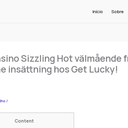
Início
Sobre
sino Sizzling Hot välmående f
me insättning hos Get Lucky!
alho
/
Content