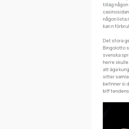
tilläg någo
casinosidan 
någon lista
kan n förbru
Det stora g
Bingolotto 
svenska språ
herre skulle
att äga kun
sitter samla
befinner si 
biff tendens