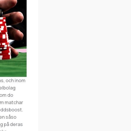
ns, och inom
pelbolag
som do
dom matchar
 oddsboost.
en såso
ig på deras