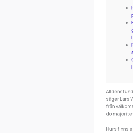
Alldenstund 
säger Lars 
från välkom
do majorite
Hurs finns e