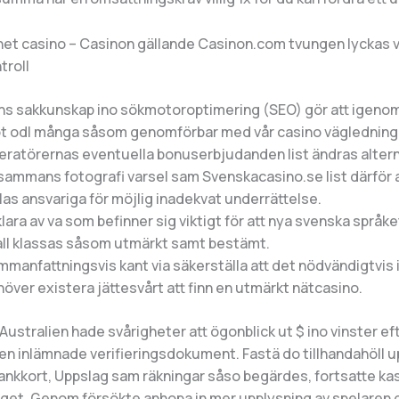
rnet casino – Casinon gällande Casinon.com tvungen lyckas 
troll
ns sakkunskap ino sökmotoroptimering (SEO) gör att igenom
t odl många såsom genomförbar med vår casino vägledning i
eratörernas eventuella bonuserbjudanden list ändras altern
lsammans fotografi varsel sam Svenskacasino.se list därför a
las ansvariga för möjlig inadekvat underrättelse.
klara av va som befinner sig viktigt för att nya svenska språk
all klassas såsom utmärkt samt bestämt.
manfattningsvis kant via säkerställa att det nödvändigtvis 
över existera jättesvårt att finn en utmärkt nätcasino.
Australien hade svårigheter att ögonblick ut $ ino vinster e
en inlämnade verifieringsdokument. Fastä do tillhandahöll 
bankkort, Uppslag sam räkningar såso begärdes, fortsatte kas
aget. Genom försökte anhopa in mer upplysning av spelaren d