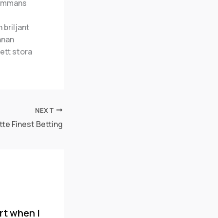
lsammans
briljant
nnan
ett stora
NEXT
te Finest Betting
rt when I