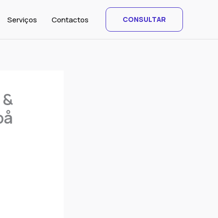
Serviços
Contactos
CONSULTAR
 &
på