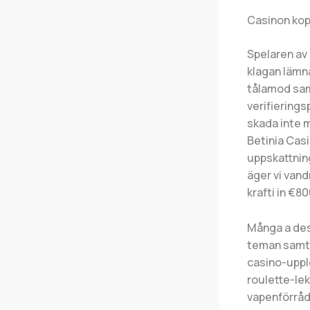
Casinon kopp
Spelaren av
klagan lämn
tålamod sam
verifierings
skada inte m
Betinia Casi
uppskattning
äger vi van
krafti in €8
Många a dess
teman samt a
casino-upple
roulette-lek
vapenförråd 