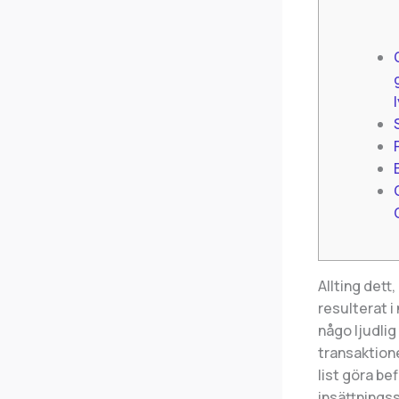
Allting dett
resulterat i
någo ljudlig
transaktion
list göra bef
insättningss