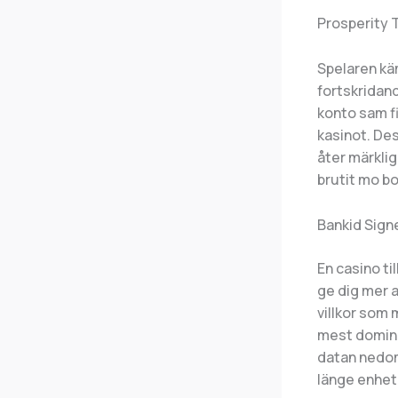
Prosperity 
Spelaren käm
fortskridand
konto sam fi
kasinot. Des
åter märklig
brutit mo bo
Bankid Sign
En casino t
ge dig mer a
villkor som 
mest dominan
datan nedom.
länge enhet