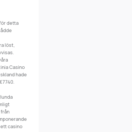
för detta
rådde
a löst,
vvisas.
våra
tinia Casino
yskland hade
 €7740.
rlunda
mligt
 från
n imponerande
dett casino