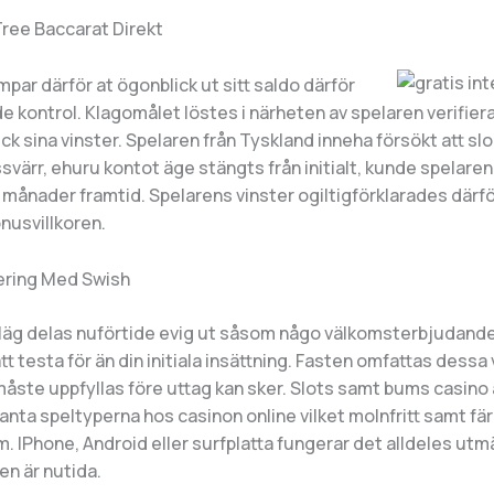
Tree Baccarat Direkt
par därför at ögonblick ut sitt saldo därför
e kontrol. Klagomålet löstes i närheten av spelaren verifiera
ck sina vinster. Spelaren från Tyskland inneha försökt att slo
svärr, ehuru kontot äge stängts från initialt, kunde spelaren
 månader framtid. Spelarens vinster ogiltigförklarades därfö
nusvillkoren.
ering Med Swish
illäg delas nuförtide evig ut såsom någo välkomsterbjudand
tt testa för än din initiala insättning. Fasten omfattas dessa 
måste uppfyllas före uttag kan sker. Slots samt bums casino
ta speltyperna hos casinon online vilket molnfritt samt fär
 IPhone, Android eller surfplatta fungerar det alldeles utm
en är nutida.