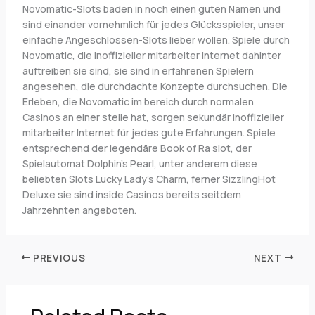
Novomatic-Slots baden in noch einen guten Namen und
sind einander vornehmlich für jedes Glücksspieler, unser
einfache Angeschlossen-Slots lieber wollen. Spiele durch
Novomatic, die inoffizieller mitarbeiter Internet dahinter
auftreiben sie sind, sie sind in erfahrenen Spielern
angesehen, die durchdachte Konzepte durchsuchen. Die
Erleben, die Novomatic im bereich durch normalen
Casinos an einer stelle hat, sorgen sekundär inoffizieller
mitarbeiter Internet für jedes gute Erfahrungen. Spiele
entsprechend der legendäre Book of Ra slot, der
Spielautomat Dolphin’s Pearl, unter anderem diese
beliebten Slots Lucky Lady’s Charm, ferner SizzlingHot
Deluxe sie sind inside Casinos bereits seitdem
Jahrzehnten angeboten.
PREVIOUS
NEXT