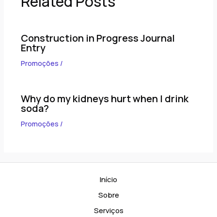
Related Posts
Construction in Progress Journal
Entry
Promoções
/
Why do my kidneys hurt when I drink
soda?
Promoções
/
Início
Sobre
Serviços