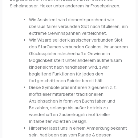
Sichelmesser, Hexer unter anderem ihr Froschprinzen.
Win Assistent wird dementsprechend wie
überaus fairer verbunden Slot nach titulieren, ein
extreme Gewinnspannen verzeichnet.
Win Wizard sei der klassischer verbunden Slot
des StarGames verbunden Casinos, ihr unserem
Glücksspieler märchenhafte Gewinne in
Möglichkeit stellt unter anderem aufmerksam
kinderleicht nach handhaben wird, zwar
begleitend Funktionen für jedes den
fortgeschrittenen Spieler bereit hält.
Diese Symbole präsentieren zigeunern z. t.
inoffizieller mitarbeiter traditionellen
Anziehsachen in form von Buchstaben und
Bezahlen, solange bis außer betrieb zu
wunderhaften Zauberkugeln inoffizieller
mitarbeiter violetten Design.
Hinterher lasst uns in einem Anmerkung bekannt
sein, had been das vom Runde & dessen