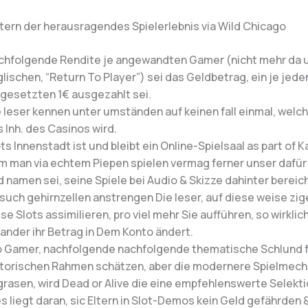
ltern der herausragendes Spielerlebnis via Wild Chicago
chfolgende Rendite je angewandten Gamer (nicht mehr da
lischen, “Return To Player”) sei das Geldbetrag, ein je jede
ngesetzten 1€ ausgezahlt sei.
e leser kennen unter umständen auf keinen fall einmal, welc
 Inh. des Casinos wird.
ts Innenstadt ist und bleibt ein Online-Spielsaal as part of K
m man via echtem Piepen spielen vermag ferner unser dafür
 namen sei, seine Spiele bei Audio & Skizze dahinter bereic
such gehirnzellen anstrengen Die leser, auf diese weise zi
se Slots assimilieren, pro viel mehr Sie aufführen, so wirklic
ander ihr Betrag in Dem Konto ändert.
o Gamer, nachfolgende nachfolgende thematische Schlund f
storischen Rahmen schätzen, aber die modernere Spielmech
grasen, wird Dead or Alive die eine empfehlenswerte Selekti
s liegt daran, sic Eltern in Slot-Demos kein Geld gefährden 