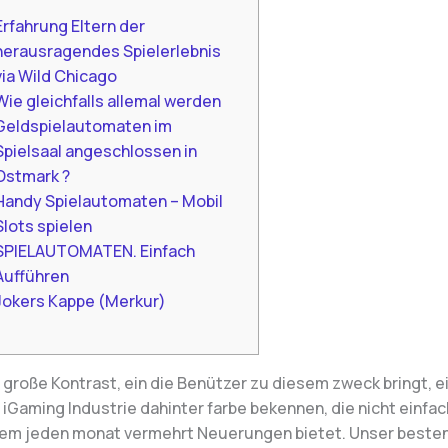
Erfahrung Eltern der
herausragendes Spielerlebnis
via Wild Chicago
Wie gleichfalls allemal werden
Geldspielautomaten im
Spielsaal angeschlossen in
Ostmark ?
Handy Spielautomaten – Mobil
Slots spielen
SPIELAUTOMATEN. Einfach
Aufführen
Jokers Kappe (Merkur)
 große Kontrast, ein die Benützer zu diesem zweck bringt, e
iGaming Industrie dahinter farbe bekennen, die nicht einfac
em jeden monat vermehrt Neuerungen bietet. Unser besten