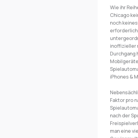
Wie ihr Rei
Chicago ke
noch keines
erforderlich
untergeordn
inoffizielle
Durchgang h
Mobilgeräte
Spielautoma
iPhones & M
Nebensächli
Faktor pro
Spielautoma
nach der Spu
Freispielver
man eine vi