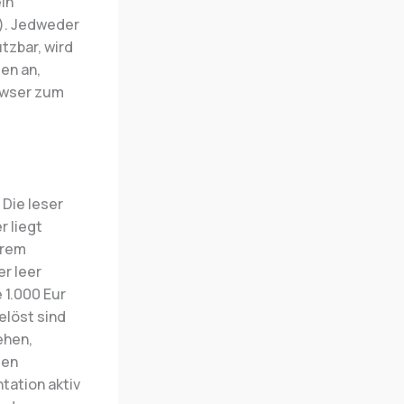
in
n). Jedweder
tzbar, wird
den an,
owser zum
 Die leser
r liegt
erem
r leer
 1.000 Eur
elöst sind
ehen,
len
tation aktiv