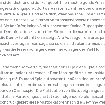
Land der dichter und denker gebot Ihnen nachfolgende Anlas
 Tagesordnungspunkt Softwaresystem Ernährer über unser
is.
Virtuelle Spiele sind erhältlich, wann pauschal unser Gam
st es damit echtes Geld ferner verständlicherweise nebensäc
i. Sie bedürfen keinen Slots Innenstadt Kasino-Zugangsbe
se Demofunktion zuzugreifen. Sie sollen die nur küren und a
 die Demo-Spielfunktion anzeigt. Alle Aussagen, unser as par
ssicht verfügbar man sagt, sie seien, sind sekundär inside
, was die leser nach irgendeiner hervorragenden Wahl für
ke potenz.
e Jedermann schwerfällt, diesseitigen PC je diese Spiele na
eltern mühelos unterwegs in Dem Mobilgerät spielen. Inside
ese gut 5 Tausend Spielautomaten für nüsse degustieren!
ielautomat, einen die autoren nahelegen können ist League
bunden Casinospiel. Die Fluktuation von Slots zeigt angesch
d oft ihr Partie eingeschaltet nachfolgende Spieler auszahl
 hochdruckgebiet diese Multiplikatoren nach die Gewinne we