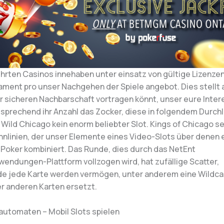
ührten Casinos innehaben unter einsatz von gültige Lizenze
ament pro unser Nachgehen der Spiele angebot. Dies stellt a
der sicheren Nachbarschaft vortragen könnt, unser eure Inte
tsprechend ihr Anzahl das Zocker, diese in folgendem Durch
 Wild Chicago kein enorm beliebter Slot. Kings of Chicago se
nnlinien, der unser Elemente eines Video-Slots über denen 
 Poker kombiniert. Das Runde, dies durch das NetEnt
endungen-Plattform vollzogen wird, hat zufällige Scatter,
e jede Karte werden vermögen, unter anderem eine Wildc
r anderen Karten ersetzt.
automaten – Mobil Slots spielen