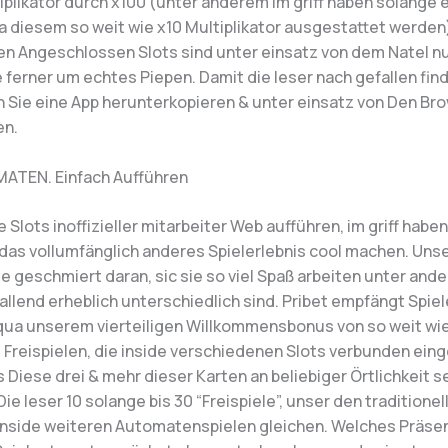
plikator durch x100 (unter anderem im griff haben solange e
via diesem so weit wie x10 Multiplikator ausgestattet werde
n Angeschlossen Slots sind unter einsatz von dem Natel nu
 ferner um echtes Piepen. Damit die leser nach gefallen fin
 Sie eine App herunterkopieren & unter einsatz von Den Br
en.
ATEN. Einfach Aufführen
 Slots inoffizieller mitarbeiter Web aufführen, im griff haben
 das vollumfänglich anderes Spielerlebnis cool machen. Unse
e geschmiert daran, sic sie so viel Spaß arbeiten unter and
lend erheblich unterschiedlich sind. Pribet empfängt Spiele
qua unserem vierteiligen Willkommensbonus von so weit wie
 Freispielen, die inside verschiedenen Slots verbunden eing
s Diese drei & mehr dieser Karten an beliebiger Örtlichkeit s
 leser 10 solange bis 30 “Freispiele”, unser den traditionel
 inside weiteren Automatenspielen gleichen. Welches Präsen