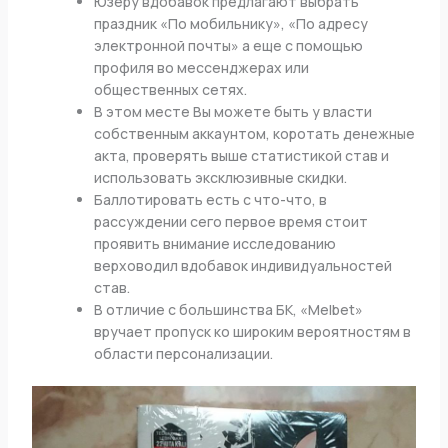
Юзеру вдобавок предлагают выбрать
праздник «По мобильнику», «По адресу
электронной почты» а еще с помощью
профиля во мессенджерах или
общественных сетях.
В этом месте Вы можете быть у власти
собственным аккаунтом, коротать денежные
акта, проверять выше статистикой став и
использовать эксклюзивные скидки.
Баллотировать есть с что-что, в
рассуждении сего первое время стоит
проявить внимание исследованию
верховодил вдобавок индивидуальностей
став.
В отличие с большинства БК, «Melbet»
вручает пропуск ко широким вероятностям в
области персонализации.