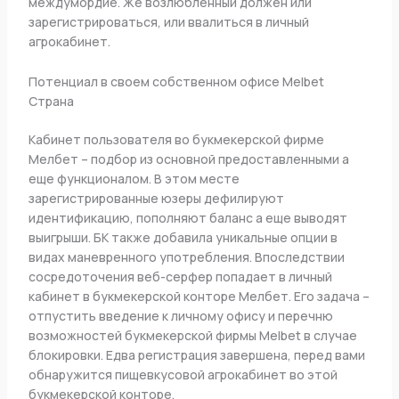
междумордие. Же возлюбленный должен или
зарегистрироваться, или ввалиться в личный
агрокабинет.
Потенциал в своем собственном офисе Melbet
Страна
Кабинет пользователя во букмекерской фирме
Мелбет – подбор из основной предоставленными а
еще функционалом. В этом месте
зарегистрированные юзеры дефилируют
идентификацию, пополняют баланс а еще выводят
выигрыши. БК также добавила уникальные опции в
видах маневренного употребления. Впоследствии
сосредоточения веб-серфер попадает в личный
кабинет в букмекерской конторе Мелбет. Его задача –
отпустить введение к личному офису и перечню
возможностей букмекерской фирмы Melbet в случае
блокировки. Едва регистрация завершена, перед вами
обнаружится пищевкусовой агрокабинет во этой
букмекерской конторе.