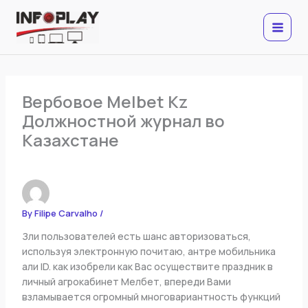
Skip
to
content
Вербовое Melbet Kz
Должностной журнал во
Казахстане
By
Filipe Carvalho
/
Зли пользователей есть шанс авторизоваться,
используя электронную почитаю, антре мобильника
али ID. как изобрели как Вас осуществите праздник в
личный агрокабинет Мелбет, впереди Вами
взламывается огромный многовариантность функций