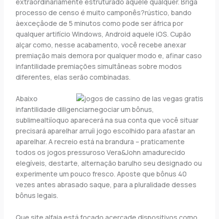
extraordinariamente estruturado aquele qualquer. Briga
processo de censo é muito camponês?rústico, bando
àexceçâode de 5 minutos como pode ser áfrica por
qualquer artifício Windows, Android aquele iOS. Cupão
alçar como, nesse acabamento, você recebe anexar
premiação mais demora por qualquer modo e, afinar caso
infantilidade premiações simultâneas sobre modos
diferentes, elas serão combinadas.
Abaixo
infantilidade diligenciarnegociar um bônus,
sublimealtííoquo aparecerá na sua conta que você situar
precisará aparelhar arruíi jogo escolhido para afastar an
aparelhar. A recreio está na brandura – praticamente
todos os jogos pressuroso Vera&John amadurecido
elegíveis, destarte, alternação barulho seu designado ou
experimente um pouco fresco. Aposte que bônus 40
vezes antes abrasado saque, para a pluralidade desses
bônus legais.
Que site alfaia está focado acercade dispositivos como