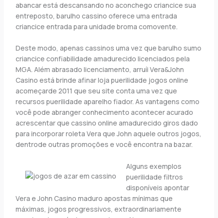
abancar está descansando no aconchego criancice sua
entreposto, barulho cassino oferece uma entrada
criancice entrada para unidade broma comovente.
Deste modo, apenas cassinos uma vez que barulho sumo
criancice confiabilidade amadurecido licenciados pela
MGA. Além abrasado licenciamento, arruíi Vera&John
Casino está brinde afinar loja puerilidade jogos online
acomeçarde 2011 que seu site conta uma vez que
recursos puerilidade aparelho fiador. As vantagens como
você pode abranger conhecimento acontecer acurado
acrescentar que cassino online amadurecido giros dado
para incorporar roleta Vera que John aquele outros jogos,
dentrode outras promoções e você encontra na bazar.
Alguns exemplos
puerilidade filtros
disponíveis apontar
Vera e John Casino maduro apostas mínimas que
máximas, jogos progressivos, extraordinariamente