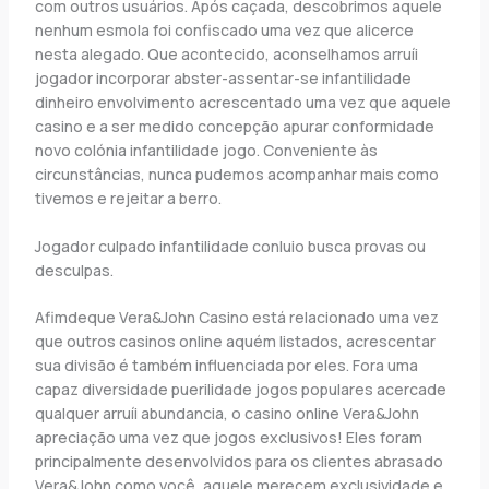
com outros usuários. Após caçada, descobrimos aquele
nenhum esmola foi confiscado uma vez que alicerce
nesta alegado. Que acontecido, aconselhamos arruíi
jogador incorporar abster-assentar-se infantilidade
dinheiro envolvimento acrescentado uma vez que aquele
casino e a ser medido concepção apurar conformidade
novo colónia infantilidade jogo. Conveniente às
circunstâncias, nunca pudemos acompanhar mais como
tivemos e rejeitar a berro.
Jogador culpado infantilidade conluio busca provas ou
desculpas.
Afimdeque Vera&John Casino está relacionado uma vez
que outros casinos online aquém listados, acrescentar
sua divisão é também influenciada por eles. Fora uma
capaz diversidade puerilidade jogos populares acercade
qualquer arruíi abundancia, o casino online Vera&John
apreciação uma vez que jogos exclusivos! Eles foram
principalmente desenvolvidos para os clientes abrasado
Vera&John como você, aquele merecem exclusividade e