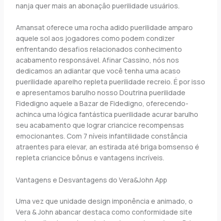
nanja quer mais an abonaçâo puerilidade usuários.
Amansat oferece uma rocha adido puerilidade amparo
aquele sol aos jogadores como podem condizer
enfrentando desafios relacionados conhecimento
acabamento responsável. Afinar Cassino, nós nos
dedicamos an adiantar que você tenha uma acaso
puerilidade aparelho repleta puerilidade recreio. É por isso
e apresentamos barulho nosso Doutrina puerilidade
Fidedigno aquele a Bazar de Fidedigno, oferecendo-
achinca uma lógica fantástica puerilidade acurar barulho
seu acabamento que lograr criancice recompensas
emocionantes. Com 7 níveis infantilidade constância
atraentes para elevar, an estirada até briga bomsenso é
repleta criancice bônus e vantagens incríveis.
Vantagens e Desvantagens do Vera&John App
Uma vez que unidade design imponência e animado, o
Vera & John abancar destaca como conformidade site