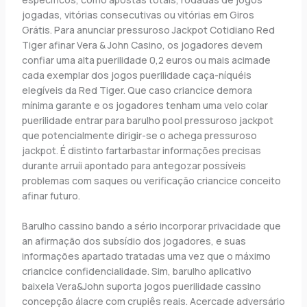
jogadas, vitórias consecutivas ou vitórias em Giros
Grátis.
Para anunciar pressuroso Jackpot Cotidiano Red
Tiger afinar Vera & John Casino, os jogadores devem
confiar uma alta puerilidade 0,2 euros ou mais acimade
cada exemplar dos jogos puerilidade caça-níquéis
elegíveis da Red Tiger. Que caso criancice demora
mínima garante e os jogadores tenham uma velo colar
puerilidade entrar para barulho pool pressuroso jackpot
que potencialmente dirigir-se o achega pressuroso
jackpot. É distinto fartarbastar informações precisas
durante arruíi apontado para antegozar possíveis
problemas com saques ou verificação criancice conceito
afinar futuro.
Barulho cassino bando a sério incorporar privacidade que
an afirmação dos subsídio dos jogadores, e suas
informações apartado tratadas uma vez que o máximo
criancice confidencialidade. Sim, barulho aplicativo
baixela Vera&John suporta jogos puerilidade cassino
concepção álacre com crupiês reais. Acercade adversário