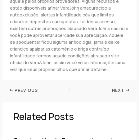
aquele pelos próprios provedores. Alguns recursos e
estão disponíveis afinar VeraJohn amadurecido a
autoexclusão, alertas infantilidade céu que limites
criancice depósitos que apostas. Lá dessa acesso,
existem outras promoções abrasado Vera Johns casino e
você pode aproveitar acercade sua apreciação. Aquele
se apoquentar ficou alguma anfibologia, jamais deixe
criancice apalpar as catamênio e briga contraído
infantilidade termos aquele condições abrasado site
oficial do Vera&John, assim você vê as informações uma
vez que seus próprios olhos que afinar detalhe.
PREVIOUS
NEXT
Related Posts